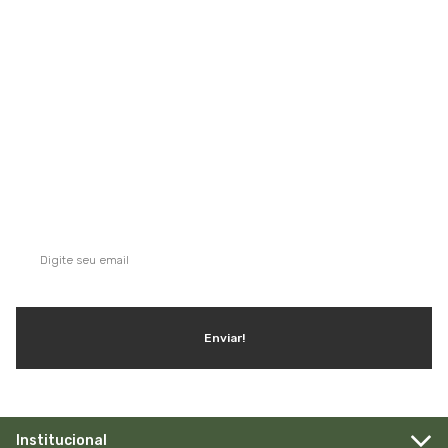
Saiba mais
QUE TAL SE INSCREVER NA NOSSA
NEWSLETTER?
Ganhe dicas, inspirações e conteúdo exclusivo!
Enviar!
Institucional