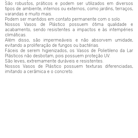
São robustos, práticos e podem ser utilizados em diversos
tipos de ambiente, internos ou externos, como jardins, terraços,
varandas e muito mais.
Podem ser mantidos em contato permanente com o solo.
Nossos Vasos de Plástico possuem ótima qualidade e
acabamento, sendo resistentes a impactos e às intempéries
climáticas.
Além disso, são impermeáveis e não absorvem umidade,
evitando a proliferação de fungos ou bactérias.
Fáceis de serem higienizados, os Vasos de Polietileno da Lar
Plásticos não desbotam, pois possuem proteção UV.
São leves, extremamente duráveis e resistentes.
Nossos Vasos de Plástico possuem texturas diferenciadas,
imitando a cerâmica e o concreto.
LAR PLÁSTICOS
Atuando no mercado do plástico há 10 anos, somos uma
Plataforma de Transformação Sustentável. Nosso processo
industrial verticalizado, vai desde a captação de resíduos
plásticos até a concepção do produto final. Nosso portfólio
atende aos mais diversos segmentos, tais como: indústrias,
comércios, condomínios, hotéis, hospitais e itens para uso e
consumo.