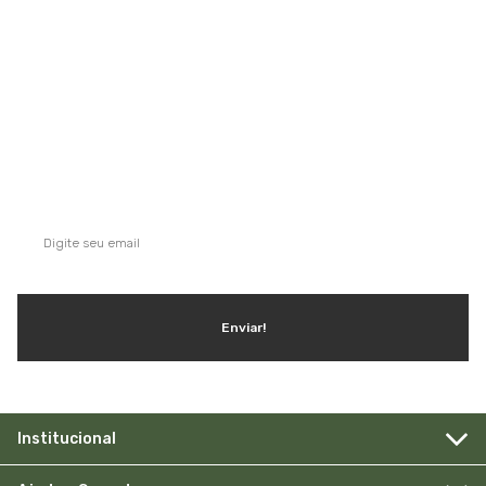
QUE TAL SE INSCREVER NA NOSSA
NEWSLETTER?
Ganhe dicas, inspirações e conteúdo exclusivo!
Enviar!
Institucional