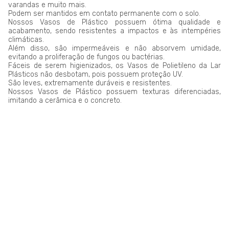
varandas e muito mais.
Podem ser mantidos em contato permanente com o solo.
Nossos Vasos de Plástico possuem ótima qualidade e
acabamento, sendo resistentes a impactos e às intempéries
climáticas.
Além disso, são impermeáveis e não absorvem umidade,
evitando a proliferação de fungos ou bactérias.
Fáceis de serem higienizados, os Vasos de Polietileno da Lar
Plásticos não desbotam, pois possuem proteção UV.
São leves, extremamente duráveis e resistentes.
Nossos Vasos de Plástico possuem texturas diferenciadas,
imitando a cerâmica e o concreto.
LAR PLÁSTICOS
Atuando no mercado do plástico há 10 anos, somos uma
Plataforma de Transformação Sustentável. Nosso processo
industrial verticalizado, vai desde a captação de resíduos
plásticos até a concepção do produto final. Nosso portfólio
atende aos mais diversos segmentos, tais como: indústrias,
comércios, condomínios, hotéis, hospitais e itens para uso e
consumo.
Saiba mais