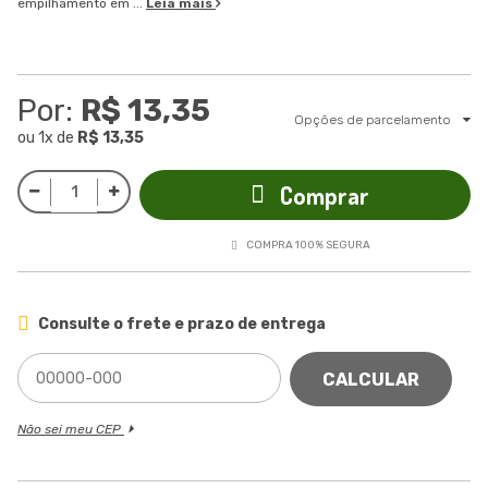
empilhamento em ...
Leia mais
Por:
R$ 13,35
Opções de parcelamento
ou
1
x
de
R$ 13,35
Comprar
COMPRA 100% SEGURA
Consulte o frete e prazo de entrega
CALCULAR
Não sei meu CEP