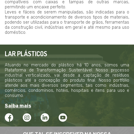
compatíveis com caixas e tampas de outras marcas,
permitindo um encaixe perfeito.
Leves e fáceis de serem manipuladas, são indicadas para o
transporte e acondicionamento de diversos tipos de materiais,
podendo ser utilizadas para o transporte de grãos, ferramentas
da construção civil, indústrias em geral e até mesmo para uso
doméstico.
LAR PLÁSTICOS
Atuando no mercado do plástico há 10 anos, somos uma
Plataforma de Transformação Sustentável. Nosso processo
industrial verticalizado, vai desde a captação de resíduos
plásticos até a concepção do produto final. Nosso portfólio
atende aos mais diversos segmentos, tais como: indústrias,
comércios, condomínios, hotéis, hospitais e itens para uso e
consumo.
Saiba mais