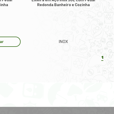
m Pedal
Lixeira em Aço Inox 30L com Pedal
zinha
Redonda Banheiro e Cozinha
INOX
ar
1