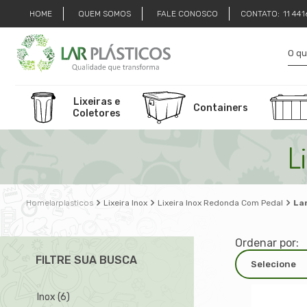
HOME
QUEM SOMOS
FALE CONOSCO
CONTATO:
11 44
Lixeiras e
Containers
Coletores
L
larplasticos
Lixeira Inox
Lixeira Inox Redonda Com Pedal
La
Ordenar por:
FILTRE SUA BUSCA
Inox (6)