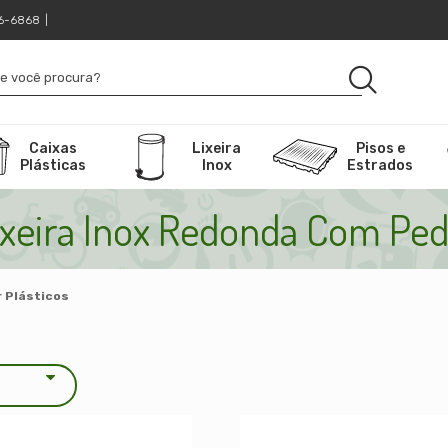
16-6868
|
Caixas
Lixeira
Pisos e
Plásticas
Inox
Estrados
ixeira Inox Redonda Com Ped
r Plásticos