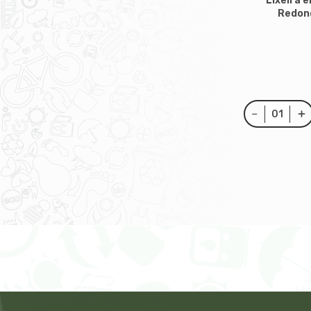
Lixeira 
Redond