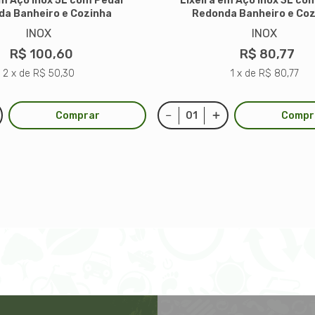
em Aço Inox 5L com Pedal
Lixeira em Aço Inox 3L co
a Banheiro e Cozinha
Redonda Banheiro e Co
INOX
INOX
R$ 100,60
R$ 80,77
2 x de R$ 50,30
1 x de R$ 80,77
Comprar
Compr