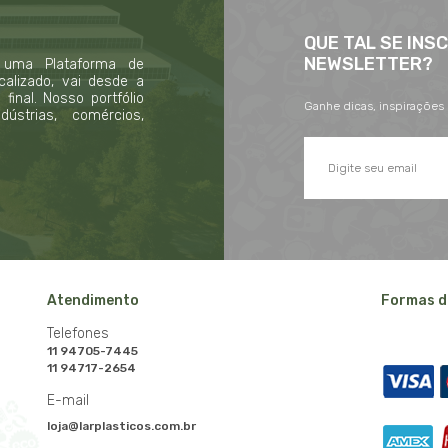
QUE TAL SE INS
NEWSLETTER?
 uma Plataforma de
calizado, vai desde a
inal. Nosso portfólio
Ganhe dicas, inspirações
strias, comércios,
Atendimento
Formas d
Telefones
11 94705-7445
11 94717-2654
E-mail
loja@larplasticos.com.br