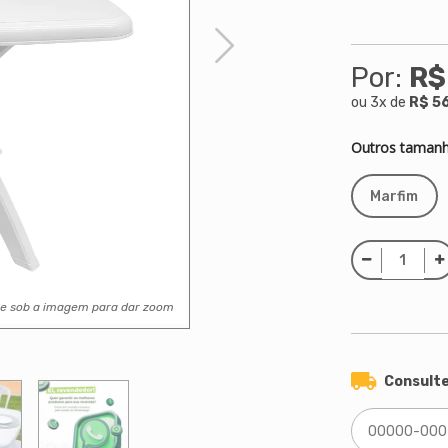
Por:
R$
ou
3
x
de
R$ 5
Outros tamanh
Marfim
se sob a imagem para dar zoom
Consulte