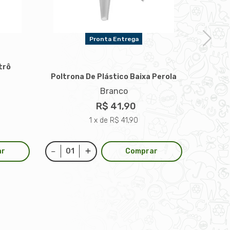
Pronta Entrega
trô
Mes
Poltrona De Plástico Baixa Perola
Branco
R$ 41,90
1 x de R$ 41,90
ar
Comprar