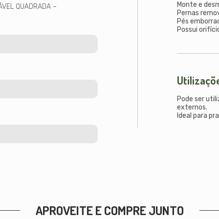
Monte e desm
ÁVEL QUADRADA –
Pernas remov
Pés emborra
Possui orifíc
Utilizaçõ
Pode ser uti
externos.
Ideal para pr
APROVEITE E COMPRE JUNTO