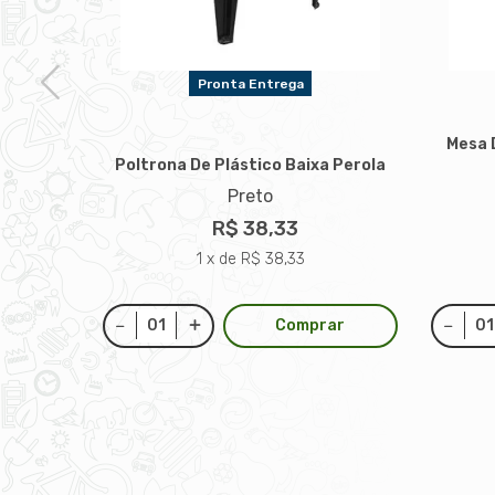
Pronta Entrega
Mesa 
Poltrona De Plástico Baixa Perola
rada
Preto
zo
R$ 38,33
1 x de R$ 38,33
Comprar