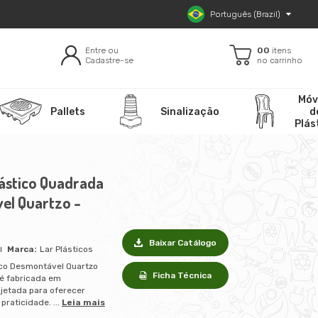
Português (Brazil)
Entre ou
00
itens
Cadastre-se
no carrinho
Móv
Pallets
Sinalização
d
Plás
lástico Quadrada
el Quartzo -
Baixar Catálogo
Lar Plásticos
ico Desmontável Quartzo
Ficha Técnica
 é fabricada em
ojetada para oferecer
praticidade. ...
Leia mais