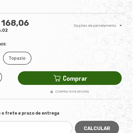
 168,06
Opções de parcelamento
6,02
os:
Topazio
Comprar
COMPRA 100% SEGURA
 o frete e prazo de entrega
CALCULAR