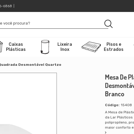
16-6868
|
Caixas
Lixeira
Pisos e
Plásticas
Inox
Estrados
 Quadrada Desmontável Quartzo
Mesa De P
Desmontáv
Branco
15408
A Mesa de Plást
da Lar Plásticos
polipropileno, pr
maior conforto e 