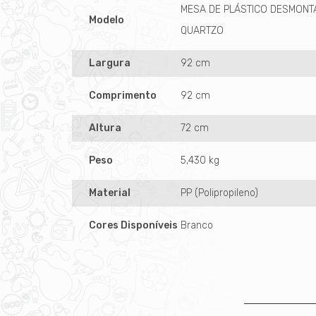
MESA DE PLÁSTICO DESMONT
Modelo
QUARTZO
Largura
92 cm
Comprimento
92 cm
Altura
72 cm
Peso
5,430 kg
Material
PP (Polipropileno)
Cores Disponíveis
Branco