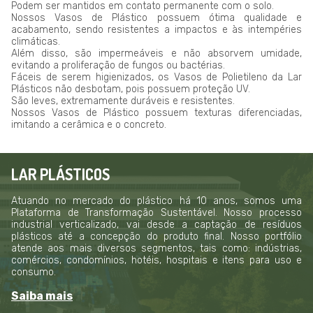
Podem ser mantidos em contato permanente com o solo.
Nossos Vasos de Plástico possuem ótima qualidade e
acabamento, sendo resistentes a impactos e às intempéries
climáticas.
Além disso, são impermeáveis e não absorvem umidade,
evitando a proliferação de fungos ou bactérias.
Fáceis de serem higienizados, os Vasos de Polietileno da Lar
Plásticos não desbotam, pois possuem proteção UV.
São leves, extremamente duráveis e resistentes.
Nossos Vasos de Plástico possuem texturas diferenciadas,
imitando a cerâmica e o concreto.
LAR PLÁSTICOS
Atuando no mercado do plástico há 10 anos, somos uma
Plataforma de Transformação Sustentável. Nosso processo
industrial verticalizado, vai desde a captação de resíduos
plásticos até a concepção do produto final. Nosso portfólio
atende aos mais diversos segmentos, tais como: indústrias,
comércios, condomínios, hotéis, hospitais e itens para uso e
consumo.
Saiba mais