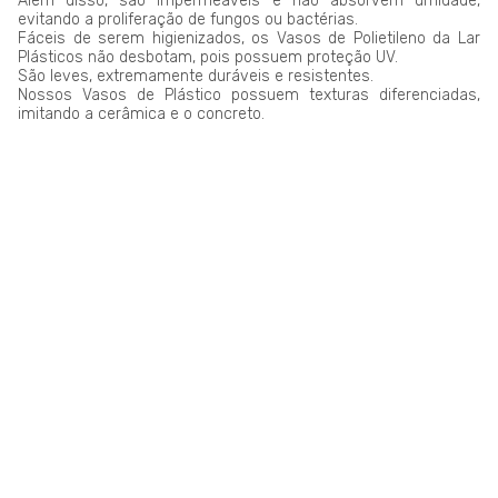
Além disso, são impermeáveis e não absorvem umidade,
evitando a proliferação de fungos ou bactérias.
Fáceis de serem higienizados, os Vasos de Polietileno da Lar
Plásticos não desbotam, pois possuem proteção UV.
São leves, extremamente duráveis e resistentes.
Nossos Vasos de Plástico possuem texturas diferenciadas,
imitando a cerâmica e o concreto.
LAR PLÁSTICOS
Atuando no mercado do plástico há 10 anos, somos uma
Plataforma de Transformação Sustentável. Nosso processo
industrial verticalizado, vai desde a captação de resíduos
plásticos até a concepção do produto final. Nosso portfólio
atende aos mais diversos segmentos, tais como: indústrias,
comércios, condomínios, hotéis, hospitais e itens para uso e
consumo.
Saiba mais