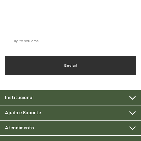
QUE TAL SE INSCREVER NA NOSSA
NEWSLETTER?
Ganhe dicas, inspirações e conteúdo exclusivo!
Enviar!
Institucional
Ajuda e Suporte
Atendimento