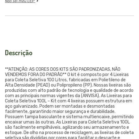
Não sei meu CEP
Descrição
**ATENÇÃO: AS CORES DOS KITS SÃO PADRONIZADAS, NÃO
VENDEMOS FORA DO PADRÃO** O kit é composto por 4 Lixeiras
para Coleta Seletiva 100 Litros, fabricadas em Polietileno de
Alta Densidade (PEAD) ou Polipropileno (PP). Nossas lixeiras são
produzidas com alto padrão de tecnologia e qualidade de acordo
com as principais normas vigentes da (ANVISA). As Lixeiras para
Coleta Seletiva 100L – Kit com 4 lixeiras possuem estrutura em
aço galvanizado. Podem ser montadas e desmontadas
facilmente, garantindo maior segurança e durabilidade.
Possuem tampa basculante e sistema multiencaixe, permitindo
encaixar umas às outras. As Lixeiras para Coleta Seletiva 100L
são facilmente empilháveis, agilizando seu armazenamento e
estoque. De olho na processo de reciclagem, as lixeiras de coleta
seletiva são divididas por cores para facilitar o descarte e