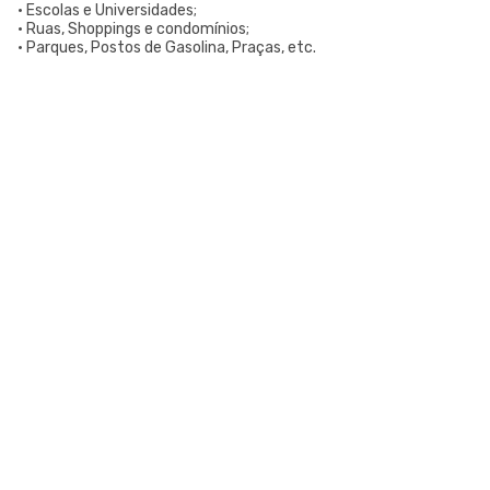
• Escolas e Universidades;
• Ruas, Shoppings e condomínios;
• Parques, Postos de Gasolina, Praças, etc.
LAR PLÁSTICOS
Atuando no mercado do plástico há 10 anos, somos uma
Plataforma de Transformação Sustentável. Nosso processo
industrial verticalizado, vai desde a captação de resíduos
plásticos até a concepção do produto final. Nosso portfólio
atende aos mais diversos segmentos, tais como: indústrias,
comércios, condomínios, hotéis, hospitais e itens para uso e
consumo.
Saiba mais