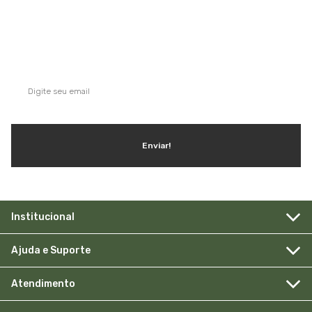
QUE TAL SE INSCREVER NA NOSSA
NEWSLETTER?
Ganhe dicas, inspirações e conteúdo exclusivo!
Enviar!
Institucional
Ajuda e Suporte
Atendimento