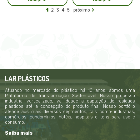
1
2
3
4
5
próximo
LAR PLÁSTICOS
Atuando no mercado do plástico há 10 anos, somos uma
Plataforma de Transformação Sustentável. Nosso processo
industrial verticalizado, vai desde a captação de resíduos
plásticos até a concepção do produto final. Nosso portfólio
atende aos mais diversos segmentos, tais como: indústrias,
comércios, condomínios, hotéis, hospitais e itens para uso e
consumo.
Saiba mais