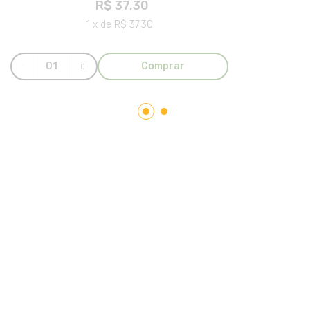
R$ 37,30
1 x de R$ 37,30
Comprar
LAR PLÁSTICOS
Atuando no mercado do plástico há 10 anos, somos uma
Plataforma de Transformação Sustentável. Nosso processo
industrial verticalizado, vai desde a captação de resíduos
plásticos até a concepção do produto final. Nosso portfólio
atende aos mais diversos segmentos, tais como: indústrias,
comércios, condomínios, hotéis, hospitais e itens para uso e