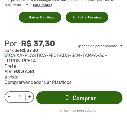
máquinas de alta tecnologia com materiais do mais alto padrão de
qualidade – Pol...
Leia mais
Baixar Catálogo
Ficha Técnica
Por:
R$ 37,30
Opções de parcelamento
ou
1
x
de
R$ 37,30
Preta
Por:
R$ 37,30
à vista
Comprar
Vendedor
Lar Plásticos
Comprar
COMPRA 100% SEGURA