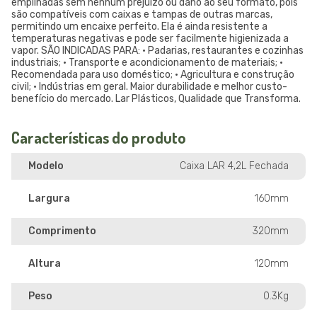
empilhadas sem nenhum prejuízo ou dano ao seu formato, pois
são compatíveis com caixas e tampas de outras marcas,
permitindo um encaixe perfeito. Ela é ainda resistente a
temperaturas negativas e pode ser facilmente higienizada a
vapor. SÃO INDICADAS PARA: • Padarias, restaurantes e cozinhas
industriais; • Transporte e acondicionamento de materiais; •
Recomendada para uso doméstico; • Agricultura e construção
civil; • Indústrias em geral. Maior durabilidade e melhor custo-
benefício do mercado. Lar Plásticos, Qualidade que Transforma.
Características do produto
Modelo
Caixa LAR 4,2L Fechada
Largura
160mm
Comprimento
320mm
Altura
120mm
Peso
0.3Kg