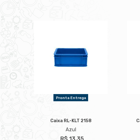
Pronta Entrega
Caixa RL-KLT 2158
C
Azul
R$ 13,35