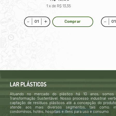
1 x de R$ 13,35
Comprar
LAR PLÁSTICOS
Atuando no mercado do plástico há 10 anos, somos
Transformação Sustentável. Nosso processo industrial verti
captação de resíduos plásticos até a concepção do produto f
atende aos mais diversos segmentos, tais como: indú
condomínios, hotéis, hospitais e itens para uso e consumo.