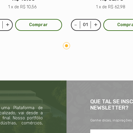
1 x de R$ 10,56
1 x de R$ 62,98
Comprar
Compr
QUE TAL SE INS
NEWSLETTER?
 uma Plataforma de
calizado, vai desde a
inal. Nosso portfólio
Ganhe dicas, inspirações
strias, comércios,