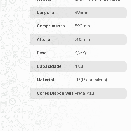
Largura
395mm
Comprimento
590mm
Altura
280mm
Peso
3,25Kg
Capacidade
47,5L
Material
PP (Polipropileno)
Cores Disponíveis
Preta, Azul