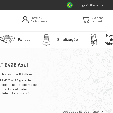
Português (Brazil)
Entre ou
00
itens
Cadastre-se
no carrinho
Móv
Pallets
Sinalização
d
Plás
LT 6428 Azul
Lar Plásticos
al R-KLT 6428 garante
icidade no transporte de
utos diversificados.
 inter...
Leia mais
Opções de parcelamento