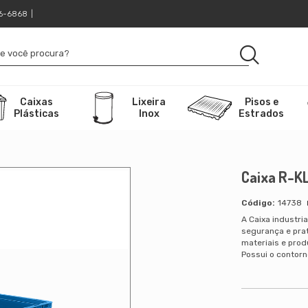
16-6868
|
Caixas
Lixeira
Pisos e
Plásticas
Inox
Estrados
Caixa R-K
14738
A Caixa industri
segurança e prat
materiais e prod
Possui o contorno