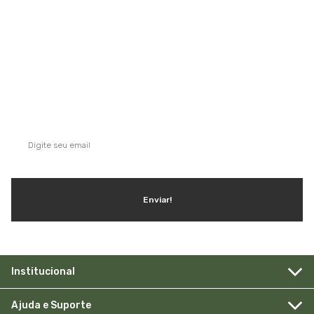
QUE TAL SE INSCREVER NA NOSSA
NEWSLETTER?
Ganhe dicas, inspirações e conteúdo exclusivo!
Enviar!
Institucional
Ajuda e Suporte