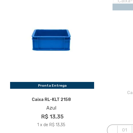
Pronta Entrega
Ca
Caixa RL-KLT 2158
Azul
R$ 13,35
1 x de R$ 13,35