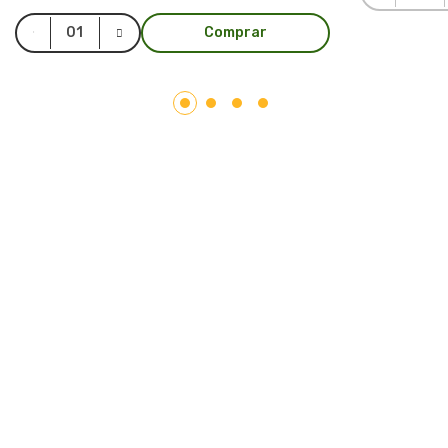
Comprar
LAR PLÁSTICOS
Atuando no mercado do plástico há 10 anos, somos uma
Plataforma de Transformação Sustentável. Nosso processo
industrial verticalizado, vai desde a captação de resíduos
plásticos até a concepção do produto final. Nosso portfólio
atende aos mais diversos segmentos, tais como: indústrias,
comércios, condomínios, hotéis, hospitais e itens para uso e
consumo.
Saiba mais