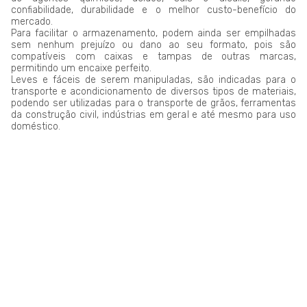
confiabilidade, durabilidade e o melhor custo-benefício do
mercado.
Para facilitar o armazenamento, podem ainda ser empilhadas
sem nenhum prejuízo ou dano ao seu formato, pois são
compatíveis com caixas e tampas de outras marcas,
permitindo um encaixe perfeito.
Leves e fáceis de serem manipuladas, são indicadas para o
transporte e acondicionamento de diversos tipos de materiais,
podendo ser utilizadas para o transporte de grãos, ferramentas
da construção civil, indústrias em geral e até mesmo para uso
doméstico.
LAR PLÁSTICOS
Atuando no mercado do plástico há 10 anos, somos uma
Plataforma de Transformação Sustentável. Nosso processo
industrial verticalizado, vai desde a captação de resíduos
plásticos até a concepção do produto final. Nosso portfólio
atende aos mais diversos segmentos, tais como: indústrias,
comércios, condomínios, hotéis, hospitais e itens para uso e
consumo.
Saiba mais