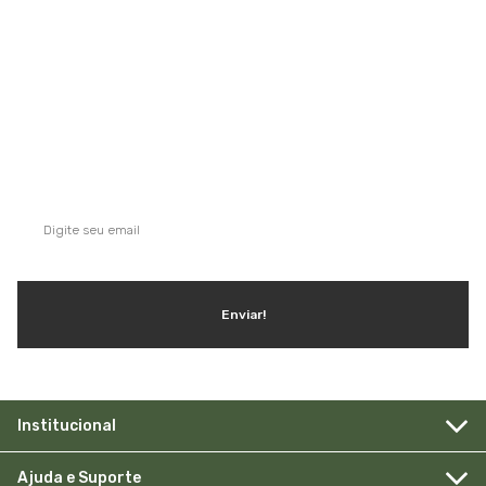
QUE TAL SE INSCREVER NA NOSSA
NEWSLETTER?
Ganhe dicas, inspirações e conteúdo exclusivo!
Enviar!
Institucional
Ajuda e Suporte