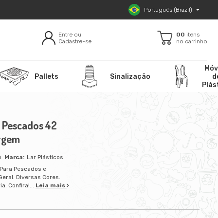
Português (Brazil)
Entre ou
00
itens
Cadastre-se
no carrinho
Móv
Pallets
Sinalização
d
Plás
a Pescados 42
irgem
Lar Plásticos
a Para Pescados e
eral. Diversas Cores.
a. Confira!...
Leia mais