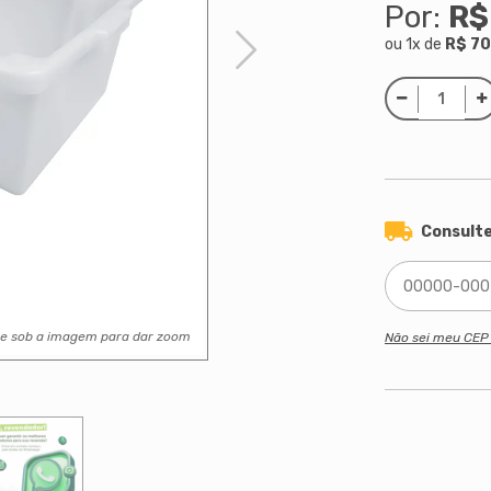
Por:
R$
ou
1
x
de
R$ 70
Consulte
se sob a imagem para dar zoom
Não sei meu CE