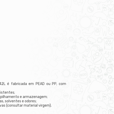
 42L é fabricada em PEAD ou PP, com
sistentes;
mpilhamento e armazenagem;
as, solventes e odores;
as (consultar material virgem).