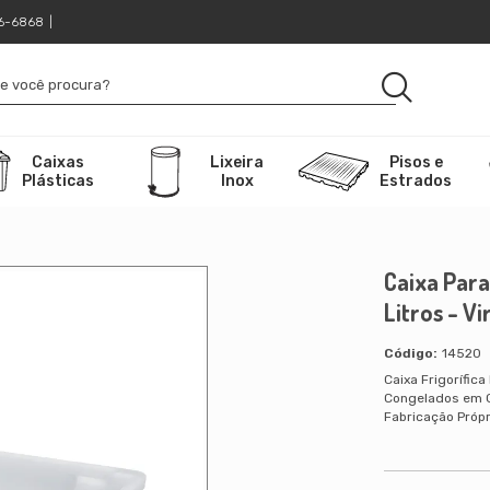
16-6868
|
Caixas
Lixeira
Pisos e
Plásticas
Inox
Estrados
Caixa Par
Litros - V
14520
Caixa Frigorífic
Congelados em G
Fabricação Própri