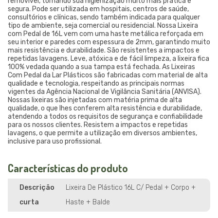
removível, tornando sua higienização muito mais prática e
segura. Pode ser utilizada em hospitais, centros de saúde,
consultórios e clínicas, sendo também indicada para qualquer
tipo de ambiente, seja comercial ou residencial. Nossa Lixeira
com Pedal de 16L vem com uma haste metálica reforçada em
seu interior e paredes com espessura de 2mm, garantindo muito
mais resistência e durabilidade. São resistentes a impactos e
repetidas lavagens. Leve, atóxica e de fácil limpeza, a lixeira fica
100% vedada quando a sua tampa está fechada. As Lixeiras
Com Pedal da Lar Plásticos são fabricadas com material de alta
qualidade e tecnologia, respeitando as principais normas
vigentes da Agência Nacional de Vigilância Sanitária (ANVISA).
Nossas lixeiras são injetadas com matéria prima de alta
qualidade, o que lhes conferem alta resistência e durabilidade,
atendendo a todos os requisitos de segurança e confiabilidade
para os nossos clientes. Resistem a impactos e repetidas
lavagens, o que permite a utilização em diversos ambientes,
inclusive para uso profissional.
Características do produto
Descrição
Lixeira De Plástico 16L C/ Pedal + Corpo +
curta
Haste + Balde