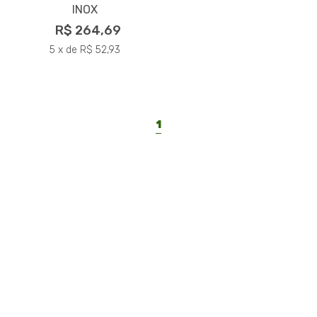
INOX
R$ 264,69
5 x de R$ 52,93
1
LAR PLÁSTICOS
Atuando no mercado do plástico há 10 anos, somos uma