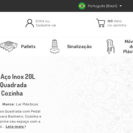
Português (Brazil)
Entre ou
00
itens
Cadastre-se
no carrinho
Móv
Pallets
Sinalização
d
Plás
 Aço Inox 20L
 Quadrada
 Cozinha
Lar Plásticos
Inox Quadrada com Pedal
 para Banheiro, Cozinha e
sforme seu espaço com a
o...
Leia mais