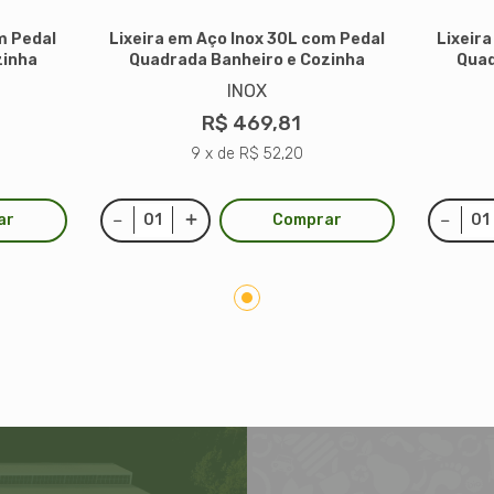
m Pedal
Lixeira em Aço Inox 30L com Pedal
Lixeir
zinha
Quadrada Banheiro e Cozinha
Quad
INOX
R$ 469,81
9 x de R$ 52,20
ar
Comprar