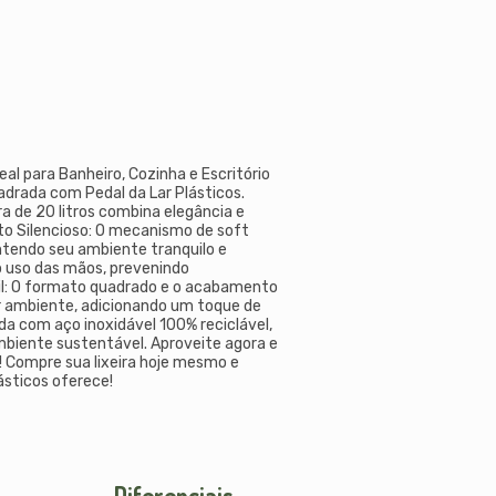
eal para Banheiro, Cozinha e Escritório
drada com Pedal da Lar Plásticos.
ira de 20 litros combina elegância e
to Silencioso: O mecanismo de soft
tendo seu ambiente tranquilo e
 o uso das mãos, prevenindo
il: O formato quadrado e o acabamento
 ambiente, adicionando um toque de
ada com aço inoxidável 100% reciclável,
ambiente sustentável. Aproveite agora e
o! Compre sua lixeira hoje mesmo e
ásticos oferece!
Diferenciais