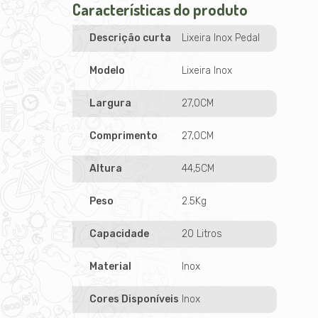
Características do produto
Descrição curta
Lixeira Inox Pedal
Modelo
Lixeira Inox
Largura
27,0CM
Comprimento
27,0CM
Altura
44,5CM
Peso
2.5Kg
Capacidade
20 Litros
Material
Inox
Cores Disponíveis
Inox