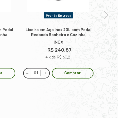
Pronta Entrega
m Pedal
Lixeira em Aço Inox 20L com Pedal
Lixeira
inha
Redonda Banheiro e Cozinha
Redo
INOX
R$ 240,87
4 x de R$ 60,21
ar
Comprar