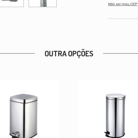
Não sei meu CE
OUTRA OPÇÕES