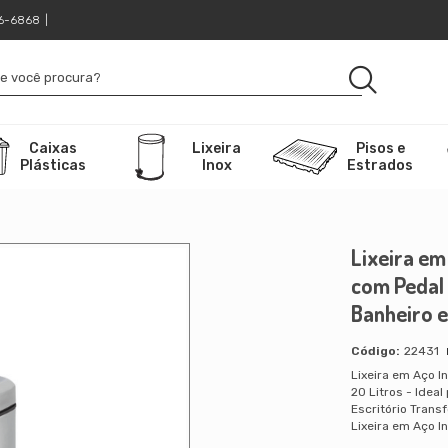
16-6868
|
Caixas
Lixeira
Pisos e
Plásticas
Inox
Estrados
Lixeira em
com Pedal
Banheiro e
22431
Lixeira em Aço 
20 Litros - Ideal
Escritório Tran
Lixeira em Aço In