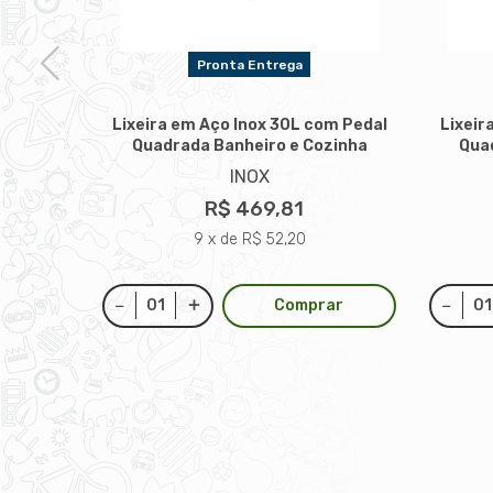
Pronta Entrega
Lixeira em Aço Inox 30L com Pedal
Lixeir
Quadrada Banheiro e Cozinha
Qua
m Pedal
INOX
zinha
R$ 469,81
9 x de R$ 52,20
Comprar