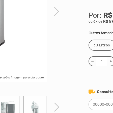
Por:
R$
ou
6
x
de
R$ 5
Outros tamanh
30 Litros
se sob a imagem para dar zoom
Consulte