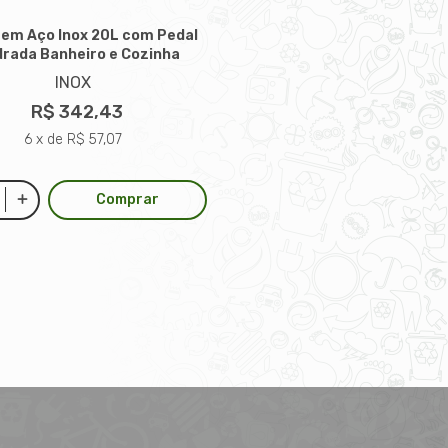
a em Aço Inox 20L com Pedal
rada Banheiro e Cozinha
INOX
R$ 342,43
6 x de R$ 57,07
Comprar