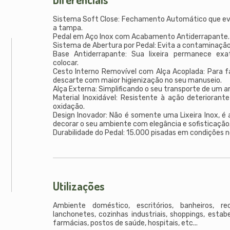
Sistema Soft Close: Fechamento Automático que ev
a tampa.
Pedal em Aço Inox com Acabamento Antiderrapante.
Sistema de Abertura por Pedal: Evita a contaminação
Base Antiderrapante: Sua lixeira permanece e
colocar.
Cesto Interno Removível com Alça Acoplada: Para fac
descarte com maior higienização no seu manuseio.
Alça Externa: Simplificando o seu transporte de um a
Material Inoxidável: Resistente à ação deteriorante
oxidação.
Design Inovador: Não é somente uma Lixeira Inox, é 
decorar o seu ambiente com elegância e sofisticação
Durabilidade do Pedal: 15.000 pisadas em condições n
Utilizações
Ambiente doméstico, escritórios, banheiros, re
lanchonetes, cozinhas industriais, shoppings, estab
farmácias, postos de saúde, hospitais, etc...