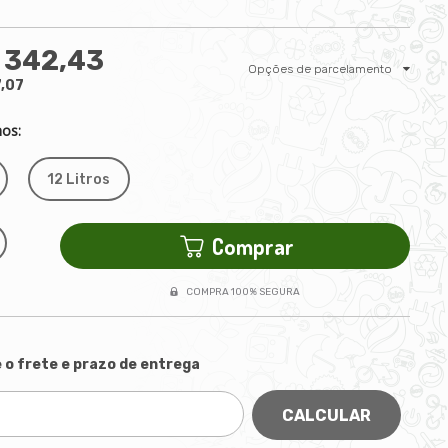
 342,43
Opções de parcelamento
7,07
os:
12 Litros
Comprar
COMPRA 100% SEGURA
 o frete e prazo de entrega
CALCULAR