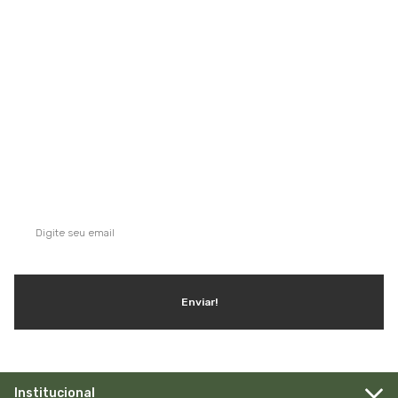
Saiba mais
QUE TAL SE INSCREVER NA NOSSA
NEWSLETTER?
Ganhe dicas, inspirações e conteúdo exclusivo!
Enviar!
Institucional