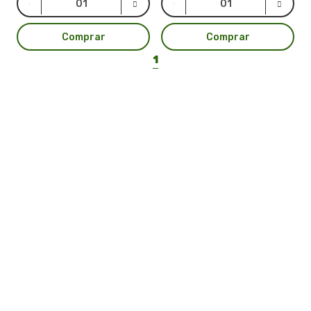
Comprar
Comprar
1
LAR PLÁSTICOS
Atuando no mercado do plástico há 10 anos, somos uma
Plataforma de Transformação Sustentável. Nosso processo
industrial verticalizado, vai desde a captação de resíduos
plásticos até a concepção do produto final. Nosso portfólio
atende aos mais diversos segmentos, tais como: indústrias,
comércios, condomínios, hotéis, hospitais e itens para uso e
consumo.