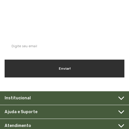
QUE TAL SE INSCREVER NA NOSSA
NEWSLETTER?
Ganhe dicas, inspirações e conteúdo exclusivo!
Enviar!
Institucional
Ajuda e Suporte
Atendimento