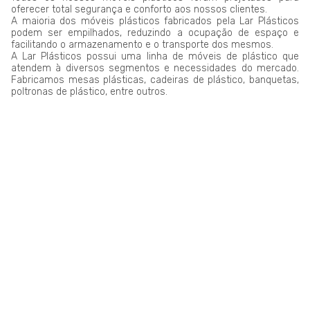
oferecer total segurança e conforto aos nossos clientes.
A maioria dos móveis plásticos fabricados pela Lar Plásticos
podem ser empilhados, reduzindo a ocupação de espaço e
facilitando o armazenamento e o transporte dos mesmos.
A Lar Plásticos possui uma linha de móveis de plástico que
atendem à diversos segmentos e necessidades do mercado.
Fabricamos mesas plásticas, cadeiras de plástico, banquetas,
poltronas de plástico, entre outros.
LAR PLÁSTICOS
Atuando no mercado do plástico há 10 anos, somos uma
Plataforma de Transformação Sustentável. Nosso processo
industrial verticalizado, vai desde a captação de resíduos
plásticos até a concepção do produto final. Nosso portfólio
atende aos mais diversos segmentos, tais como: indústrias,
comércios, condomínios, hotéis, hospitais e itens para uso e
consumo.
Saiba mais