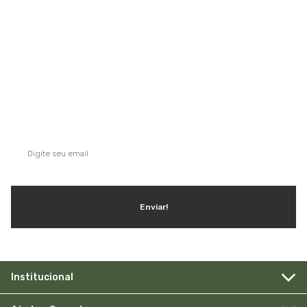
QUE TAL SE INSCREVER NA NOSSA
NEWSLETTER?
Ganhe dicas, inspirações e conteúdo exclusivo!
Enviar!
Institucional