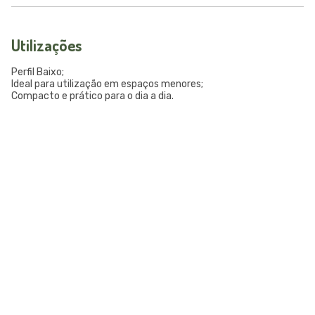
Utilizações
Perfil Baixo;
Ideal para utilização em espaços menores;
Compacto e prático para o dia a dia.
LAR PLÁSTICOS
Atuando no mercado do plástico há 10 anos, somos uma
Plataforma de Transformação Sustentável. Nosso processo
industrial verticalizado, vai desde a captação de resíduos
plásticos até a concepção do produto final. Nosso portfólio
atende aos mais diversos segmentos, tais como: indústrias,
comércios, condomínios, hotéis, hospitais e itens para uso e
consumo.
Saiba mais