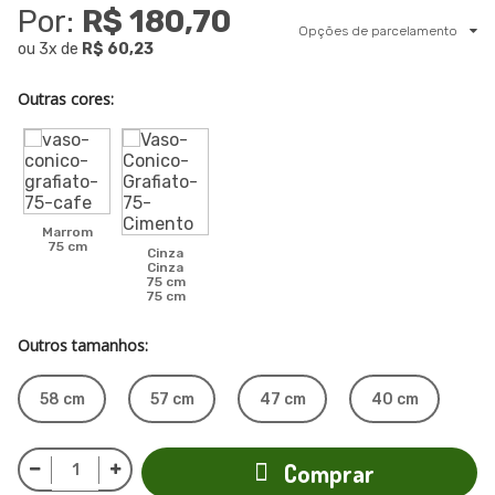
Por:
R$ 180,70
Opções de parcelamento
ou
3
x
de
R$ 60,23
Outras cores:
Marrom
75 cm
Cinza
Cinza
75 cm
75 cm
Outros tamanhos:
58 cm
57 cm
47 cm
40 cm
Comprar