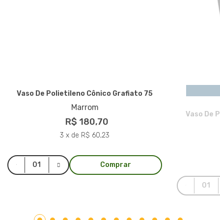
Vaso De Polietileno Cônico Grafiato 75
Marrom
Vaso De P
R$ 180,70
3 x de R$ 60,23
Comprar