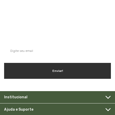
QUE TAL SE INSCREVER NA NOSSA
NEWSLETTER?
Ganhe dicas, inspirações e conteúdo exclusivo!
Enviar!
Institucional
Ajuda e Suporte