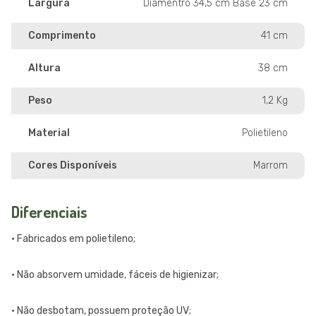
Largura
Diâmentro 34,5 cm Base 23 cm
Comprimento
41 cm
Altura
38 cm
Peso
1,2 Kg
Material
Polietileno
Cores Disponíveis
Marrom
Diferenciais
• Fabricados em polietileno;
• Não absorvem umidade, fáceis de higienizar;
• Não desbotam, possuem proteção UV;