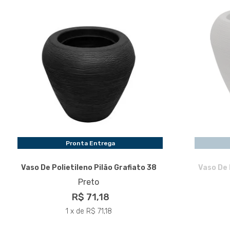
Pronta Entrega
Vaso De Polietileno Pilão Grafiato 38
Vaso De 
Preto
R$ 71,18
1 x de R$ 71,18