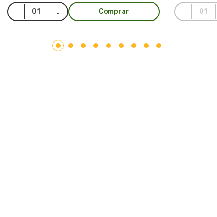
Comprar
LAR PLÁSTICOS
Atuando no mercado do plástico há 10 anos, somos uma
Plataforma de Transformação Sustentável. Nosso processo
industrial verticalizado, vai desde a captação de resíduos
plásticos até a concepção do produto final. Nosso portfólio
atende aos mais diversos segmentos, tais como: indústrias,
comércios, condomínios, hotéis, hospitais e itens para uso e
consumo.
Saiba mais