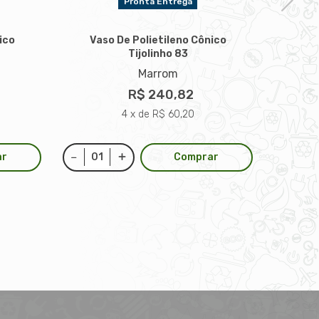
Pronta Entrega
ico
Vaso De Polietileno Cônico
Vas
Tijolinho 83
Marrom
R$ 240,82
4 x de R$ 60,20
ar
Comprar