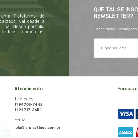
QUE TAL SE INS
NEWSLETTER?
 uma Plataforma de
calizado, vai desde a
inal. Nosso portfólio
Ganhe dicas, inspirações
strias, comércios,
Atendimento
Formas d
Telefones
11 94705-7445
11 94717-2654
E-mail
loja@larplasticos.com.br