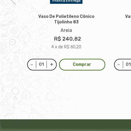
Pronta Entrega
Vaso De Polietileno Cônico
Va
Tijolinho 83
nico
Areia
R$ 240,82
4 x de R$ 60,20
Comprar