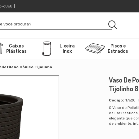
16-6868
|
Caixas
Lixeira
Pisos e
Plásticas
Inox
Estrados
lietileno Cônico Tijolinho
Vaso De Po
Tijolinho 
17620
O Vaso de Polieti
da Lar Plásticos
elegante que co
de ambiente, int.