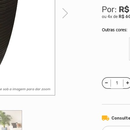
Por:
R$
ou
4
x
de
R$ 6
Outras cores:
se sob a imagem para dar zoom
Consulte