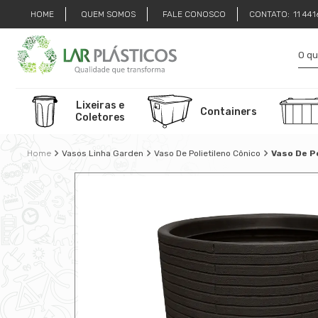
HOME
QUEM SOMOS
FALE CONOSCO
CONTATO:
11 44
Lixeiras e
Containers
Coletores
Vasos Linha Garden
Vaso De Polietileno Cônico
Vaso De Po