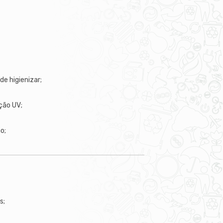
e higienizar;
ção UV;
o;
s;