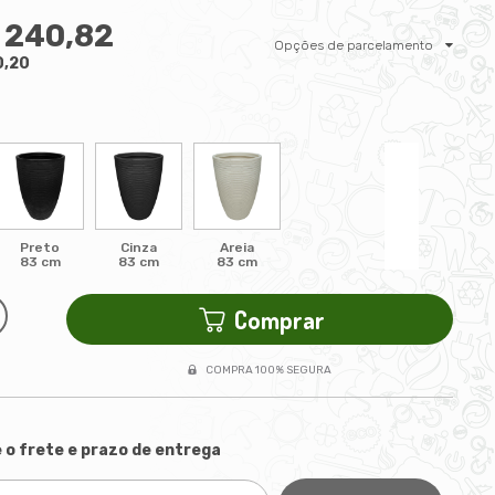
 240,82
Opções de parcelamento
0,20
Preto
Cinza
Areia
83 cm
83 cm
83 cm
Comprar
COMPRA 100% SEGURA
 o frete e prazo de entrega