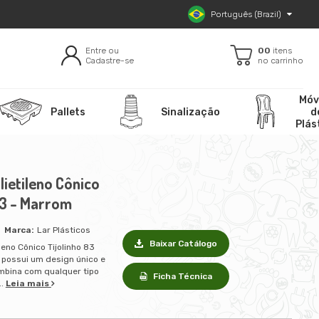
Português (Brazil)
Entre ou
00
itens
Cadastre-se
no carrinho
Móv
Pallets
Sinalização
d
Plás
lietileno Cônico
83 - Marrom
Lar Plásticos
Baixar Catálogo
leno Cônico Tijolinho 83
, possui um design único e
mbina com qualquer tipo
Ficha Técnica
..
Leia mais