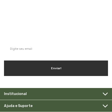
QUE TAL SE INSCREVER NA NOSSA
NEWSLETTER?
Ganhe dicas, inspirações e conteúdo exclusivo!
Enviar!
Institucional
Ajuda e Suporte