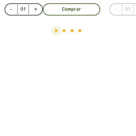
Comprar
LAR PLÁSTICOS
Atuando no mercado do plástico há 10 anos, somos uma
Plataforma de Transformação Sustentável. Nosso processo
industrial verticalizado, vai desde a captação de resíduos
plásticos até a concepção do produto final. Nosso portfólio
atende aos mais diversos segmentos, tais como: indústrias,
comércios, condomínios, hotéis, hospitais e itens para uso e
consumo.
Saiba mais