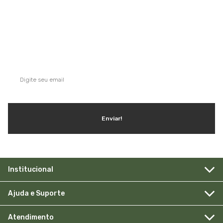
QUE TAL SE INSCREVER NA NOSSA
NEWSLETTER?
Ganhe dicas, inspirações e conteúdo exclusivo!
Enviar!
Institucional
Ajuda e Suporte
Atendimento