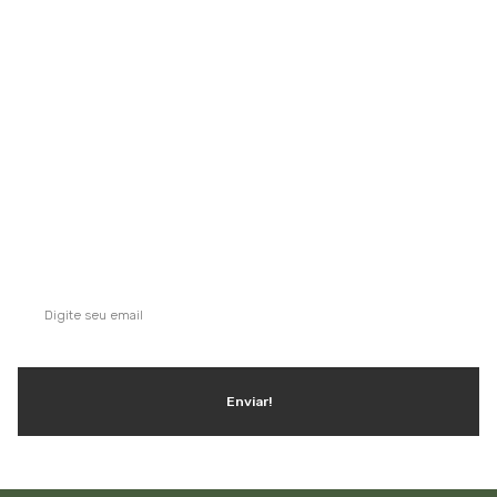
comércios, condomínios, hotéis, hospitais e itens para uso e
consumo.
Saiba mais
QUE TAL SE INSCREVER NA NOSSA
NEWSLETTER?
Ganhe dicas, inspirações e conteúdo exclusivo!
Enviar!