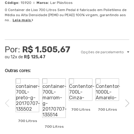
15920
Lar Plásticos
O Container de Lixo 700 Litros Sem Pedal é fabricado em Polietileno de
Média ou Alta Densidade (PEMD ou PEAD) 100% virgem, garantindo aos
no...
Leia mais
Por:
R$ 1.505,67
Opções de parcelamento
ou
12
x
de
R$ 125,47
Outras cores:
700 Litros
700 Litros
Ve
700 Litros
700 L
700 Litros