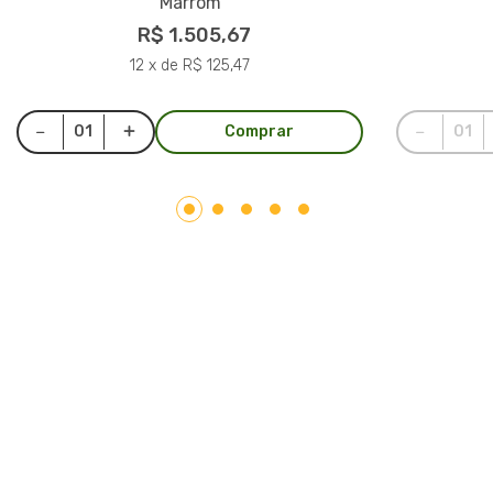
Marrom
R$ 1.505,67
12 x de R$ 125,47
Comprar
LAR PLÁSTICOS
Atuando no mercado do plástico há 10 anos, somos uma
Plataforma de Transformação Sustentável. Nosso processo
industrial verticalizado, vai desde a captação de resíduos
plásticos até a concepção do produto final. Nosso portfólio
atende aos mais diversos segmentos, tais como: indústrias,