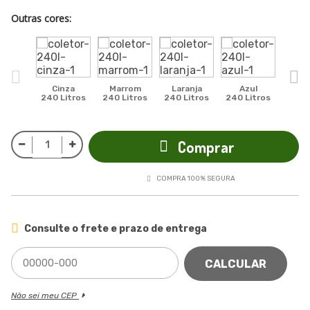
Outras cores:
Cinza
Marrom
Laranja
Azul
240 Litros
240 Litros
240 Litros
240 Litros
Verm
240 L
Comprar
COMPRA 100% SEGURA
Consulte o frete e prazo de entrega
CALCULAR
Não sei meu CEP