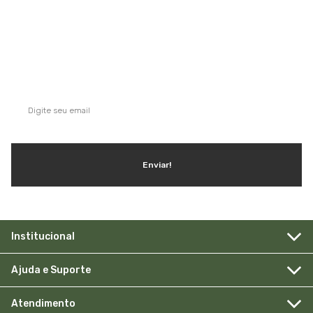
QUE TAL SE INSCREVER NA NOSSA
NEWSLETTER?
Ganhe dicas, inspirações e conteúdo exclusivo!
Enviar!
Institucional
Ajuda e Suporte
Atendimento