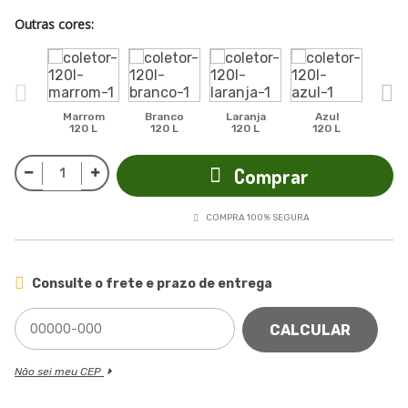
Outras cores:
Marrom
Branco
Laranja
Azul
Ci
120 L
120 L
120 L
120 L
12
Comprar
COMPRA 100% SEGURA
Consulte o frete e prazo de entrega
CALCULAR
Não sei meu CEP