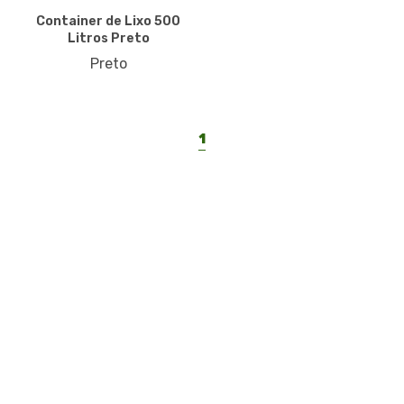
Container de Lixo 500
Litros Preto
Preto
1
LAR PLÁSTICOS
Atuando no mercado do plástico há 10 anos, somos uma
Plataforma de Transformação Sustentável. Nosso processo
industrial verticalizado, vai desde a captação de resíduos