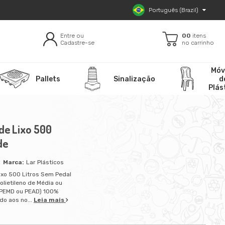
Português (Brazil)
Entre ou
00
itens
Cadastre-se
no carrinho
Móv
Pallets
Sinalização
d
Plás
de Lixo 500
de
Lar Plásticos
ixo 500 Litros Sem Pedal
olietileno de Média ou
(PEMD ou PEAD) 100%
do aos no...
Leia mais