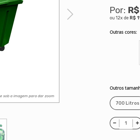
Por:
R$
ou
12
x
de
R$ 1
Outras cores:
Outros tamanh
se sob a imagem para dar zoom
700 Litros