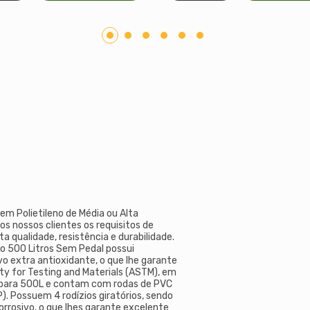
em Polietileno de Média ou Alta
s nossos clientes os requisitos de
a qualidade, resistência e durabilidade.
xo 500 Litros Sem Pedal possui
vo extra antioxidante, o que lhe garante
ety for Testing and Materials (ASTM), em
para 500L e contam com rodas de PVC
. Possuem 4 rodízios giratórios, sendo
rrosivo, o que lhes garante excelente