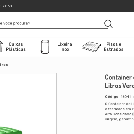
16-6868
|
Caixas
Lixeira
Pisos e
Plásticas
Inox
Estrados
itros
Container 
Litros Ver
16041
O Container de L
é fabricado em P
Alta Densidade 
virgem, garantin