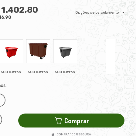
 1.402,80
Opções de parcelamento
16,90
500 lLitros
500 lLitros
500 lLitros
os:
Comprar
COMPRA 100% SEGURA