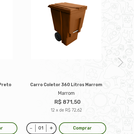
 Preto
Carro Coletor 360 Litros Marrom
Carro 
Marrom
R$ 871,50
12 x de R$ 72,62
ar
Comprar