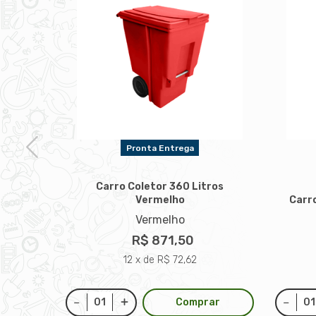
Pronta Entrega
Carro Coletor 360 Litros
Vermelho
Carro
Vermelho
ros
R$ 871,50
12 x de R$ 72,62
Comprar