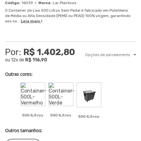
16039
Lar Plásticos
O Container de Lixo 500 Litros Sem Pedal é fabricado em Polietileno
de Média ou Alta Densidade (PEMD ou PEAD) 100% virgem, garantindo
aos no...
Leia mais
Por:
R$ 1.402,80
Opções de parcelamento
ou
12
x
de
R$ 116,90
Outras cores:
500 lLitros
500 lLitros
500 lLitros
Outros tamanhos: