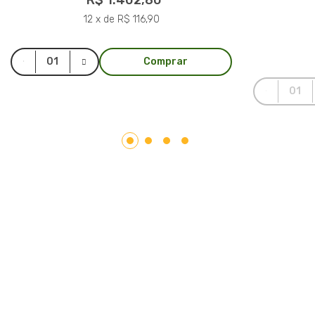
R$ 1.402,80
12 x de R$ 116,90
Comprar
LAR PLÁSTICOS
Atuando no mercado do plástico há 10 anos, somos uma
Plataforma de Transformação Sustentável. Nosso processo
industrial verticalizado, vai desde a captação de resíduos
plásticos até a concepção do produto final. Nosso portfólio