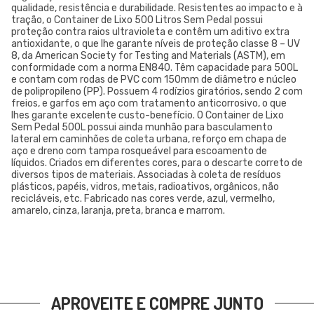
qualidade, resistência e durabilidade. Resistentes ao impacto e à
tração, o Container de Lixo 500 Litros Sem Pedal possui
proteção contra raios ultravioleta e contêm um aditivo extra
antioxidante, o que lhe garante níveis de proteção classe 8 – UV
8, da American Society for Testing and Materials (ASTM), em
conformidade com a norma EN840. Têm capacidade para 500L
e contam com rodas de PVC com 150mm de diâmetro e núcleo
de polipropileno (PP). Possuem 4 rodízios giratórios, sendo 2 com
freios, e garfos em aço com tratamento anticorrosivo, o que
lhes garante excelente custo-benefício. O Container de Lixo
Sem Pedal 500L possui ainda munhão para basculamento
lateral em caminhões de coleta urbana, reforço em chapa de
aço e dreno com tampa rosqueável para escoamento de
líquidos. Criados em diferentes cores, para o descarte correto de
diversos tipos de materiais. Associadas à coleta de resíduos
plásticos, papéis, vidros, metais, radioativos, orgânicos, não
recicláveis, etc. Fabricado nas cores verde, azul, vermelho,
amarelo, cinza, laranja, preta, branca e marrom.
APROVEITE E COMPRE JUNTO