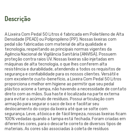
Descrição
A Lixeira Com Pedal 50 Litros é fabricada em Polietileno de Alta
Densidade (PEAD) ou Polipropileno (PP). Nossas lixeiras com
pedal são fabricadas com material de alta qualidade e
tecnologia, respeitando as principais normas vigentes da
Agência Nacional de Vigilância Sanitária (ANVISA). Possuem
proteção contra raios UV. Nossas lixeiras são injetadas em
máquinas de alta tecnologia, o que lhes conferem alta
resistência e durabilidade, atendendo a todos os requisitos de
segurança e confiabilidade para os nossos clientes. Versátil e
com excelente custo-benefício, a Lixeira Com Pedal 50 Litros
proporciona o melhor em higiene ao permitir que seu pedal
plástico acione a tampa, não havendo a necessidade de contato
direto com as mãos. Sua haste é localizada na parte externa
para evitar o acúmulo de resíduos. Possui articulação com
armação para segurar o saco de lixo e facilitar seu
deslocamento do corpo da lixeira até que se solte com
segurança. Leve, atóxica e de fácil limpeza, nossas lixeiras ficam
100% vedadas quando a tampa está fechada. Foram criadas em
diferentes cores, para o descarte correto de diversos tipos de
materiais. As cores são associadas à coleta de resíduos