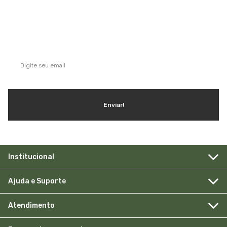
QUE TAL SE INSCREVER NA NOSSA
NEWSLETTER?
Ganhe dicas, inspirações e conteúdo exclusivo!
Enviar!
Institucional
Ajuda e Suporte
Atendimento