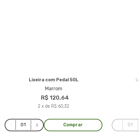
Lixeira com Pedal 50L
L
Marrom
R$ 120,64
2 x de R$ 60,32
Comprar