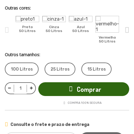
Outras cores:
Preto
Cinza
Azul
Ve
50 Litros
50 Litros
50 Litros
50 L
Vermelho
50 Litros
Outros tamanhos:
100 Litros
25 Litros
15 Litros
Comprar
COMPRA 100% SEGURA
Consulte o frete e prazo de entrega