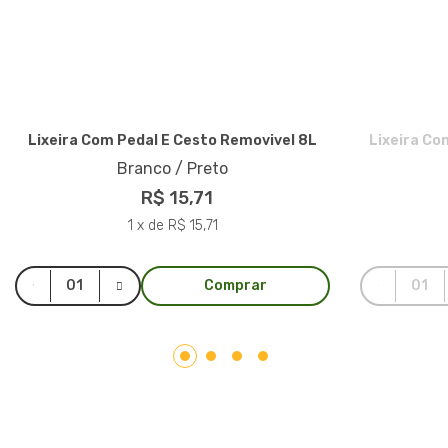
Lixeira Com Pedal E Cesto Removivel 8L
Lixeira Co
Branco / Preto
R$ 15,71
1 x de R$ 15,71
Comprar