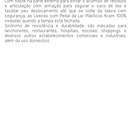
Com haste na parte externa para evitar o acúmulo de resíduos
e articulação com armação para segurar o saco de lixo e
facilitar seu deslocamento até que se solte da lixeira com
segurança, as Lixeiras com Pedal da Lar Plásticos ficam 100%
vedadas quando a tampa está fechada.
Sinônimo de resistência e durabilidade, são indicadas para
lanchonetes, restaurantes, hospitais, escolas, shoppings e
diversos outros estabelecimentos comerciais e industriais,
além do uso doméstico.
LAR PLÁSTICOS
Atuando no mercado do plástico há 10 anos, somos uma
Plataforma de Transformação Sustentável. Nosso processo
industrial verticalizado, vai desde a captação de resíduos
plásticos até a concepção do produto final. Nosso portfólio
atende aos mais diversos segmentos, tais como: indústrias,
comércios, condomínios, hotéis, hospitais e itens para uso e
consumo.
Saiba mais