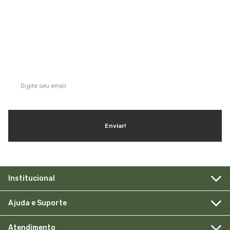
QUE TAL SE INSCREVER NA NOSSA
NEWSLETTER?
Ganhe dicas, inspirações e conteúdo exclusivo!
Enviar!
Institucional
Ajuda e Suporte
Atendimento