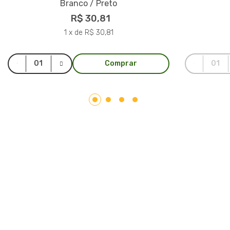
Branco / Preto
R$ 30,81
1 x de R$ 30,81
Comprar
LAR PLÁSTICOS
Atuando no mercado do plástico há 10 anos, somos uma
Plataforma de Transformação Sustentável. Nosso processo
industrial verticalizado, vai desde a captação de resíduos
plásticos até a concepção do produto final. Nosso portfólio
atende aos mais diversos segmentos, tais como: indústrias,