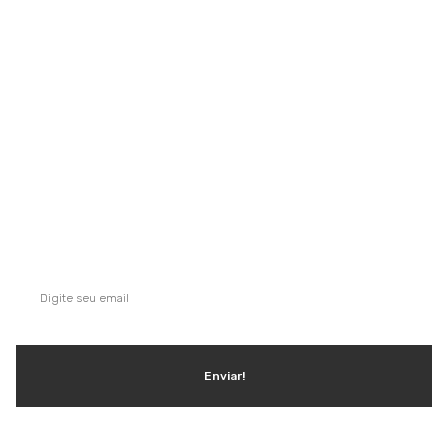
comércios, condomínios, hotéis, hospitais e itens para uso e
consumo.
Saiba mais
QUE TAL SE INSCREVER NA NOSSA
NEWSLETTER?
Ganhe dicas, inspirações e conteúdo exclusivo!
Enviar!