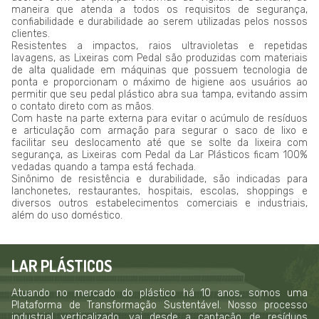
maneira que atenda a todos os requisitos de segurança,
confiabilidade e durabilidade ao serem utilizadas pelos nossos
clientes.
Resistentes a impactos, raios ultravioletas e repetidas
lavagens, as Lixeiras com Pedal são produzidas com materiais
de alta qualidade em máquinas que possuem tecnologia de
ponta e proporcionam o máximo de higiene aos usuários ao
permitir que seu pedal plástico abra sua tampa, evitando assim
o contato direto com as mãos.
Com haste na parte externa para evitar o acúmulo de resíduos
e articulação com armação para segurar o saco de lixo e
facilitar seu deslocamento até que se solte da lixeira com
segurança, as Lixeiras com Pedal da Lar Plásticos ficam 100%
vedadas quando a tampa está fechada.
Sinônimo de resistência e durabilidade, são indicadas para
lanchonetes, restaurantes, hospitais, escolas, shoppings e
diversos outros estabelecimentos comerciais e industriais,
além do uso doméstico.
LAR PLÁSTICOS
Atuando no mercado do plástico há 10 anos, somos uma
Plataforma de Transformação Sustentável. Nosso processo
industrial verticalizado, vai desde a captação de resíduos