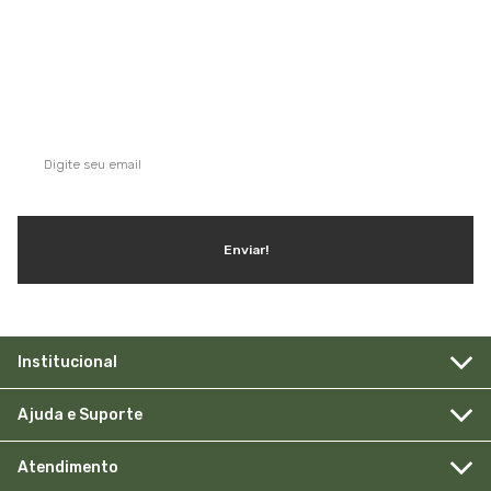
QUE TAL SE INSCREVER NA NOSSA
NEWSLETTER?
Ganhe dicas, inspirações e conteúdo exclusivo!
Enviar!
Institucional
Ajuda e Suporte
Atendimento