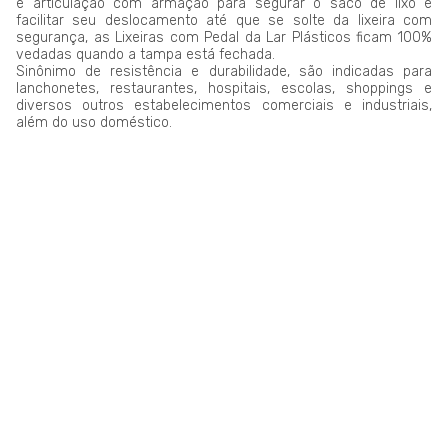
e articulação com armação para segurar o saco de lixo e
facilitar seu deslocamento até que se solte da lixeira com
segurança, as Lixeiras com Pedal da Lar Plásticos ficam 100%
vedadas quando a tampa está fechada.
Sinônimo de resistência e durabilidade, são indicadas para
lanchonetes, restaurantes, hospitais, escolas, shoppings e
diversos outros estabelecimentos comerciais e industriais,
além do uso doméstico.
LAR PLÁSTICOS
Atuando no mercado do plástico há 10 anos, somos uma
Plataforma de Transformação Sustentável. Nosso processo
industrial verticalizado, vai desde a captação de resíduos
plásticos até a concepção do produto final. Nosso portfólio
atende aos mais diversos segmentos, tais como: indústrias,
comércios, condomínios, hotéis, hospitais e itens para uso e
consumo.
Saiba mais