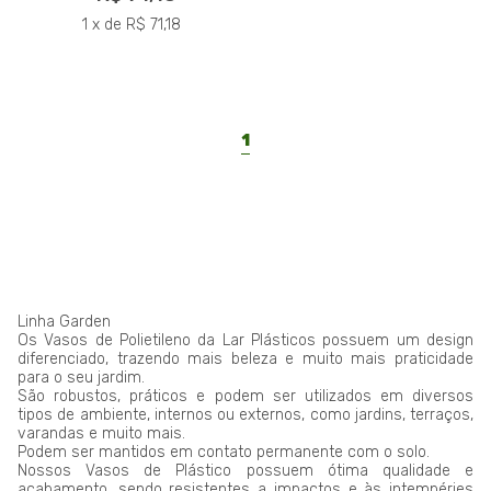
1 x de R$ 71,18
1
Linha Garden
Os Vasos de Polietileno da Lar Plásticos possuem um design
diferenciado, trazendo mais beleza e muito mais praticidade
para o seu jardim.
São robustos, práticos e podem ser utilizados em diversos
tipos de ambiente, internos ou externos, como jardins, terraços,
varandas e muito mais.
Podem ser mantidos em contato permanente com o solo.
Nossos Vasos de Plástico possuem ótima qualidade e
acabamento, sendo resistentes a impactos e às intempéries