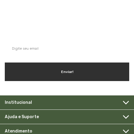
QUE TAL SE INSCREVER NA NOSSA
NEWSLETTER?
Ganhe dicas, inspirações e conteúdo exclusivo!
Enviar!
Institucional
Ajuda e Suporte
Atendimento