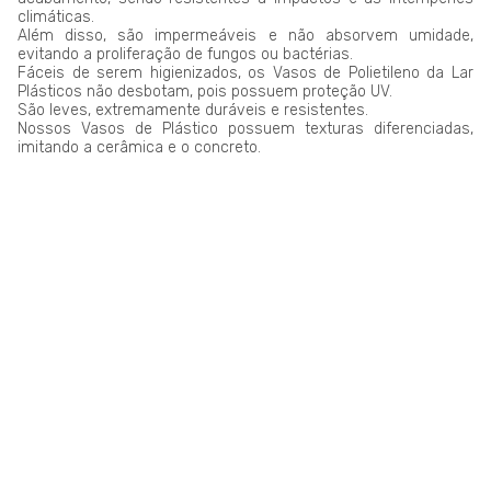
climáticas.
Além disso, são impermeáveis e não absorvem umidade,
evitando a proliferação de fungos ou bactérias.
Fáceis de serem higienizados, os Vasos de Polietileno da Lar
Plásticos não desbotam, pois possuem proteção UV.
São leves, extremamente duráveis e resistentes.
Nossos Vasos de Plástico possuem texturas diferenciadas,
imitando a cerâmica e o concreto.
LAR PLÁSTICOS
Atuando no mercado do plástico há 10 anos, somos uma
Plataforma de Transformação Sustentável. Nosso processo
industrial verticalizado, vai desde a captação de resíduos
plásticos até a concepção do produto final. Nosso portfólio
atende aos mais diversos segmentos, tais como: indústrias,
comércios, condomínios, hotéis, hospitais e itens para uso e
consumo.
Saiba mais