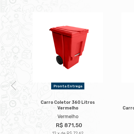
Pronta Entrega
Carro Coletor 360 Litros
Vermelho
Carro
Vermelho
ros
R$ 871,50
12 x de R$ 72,62