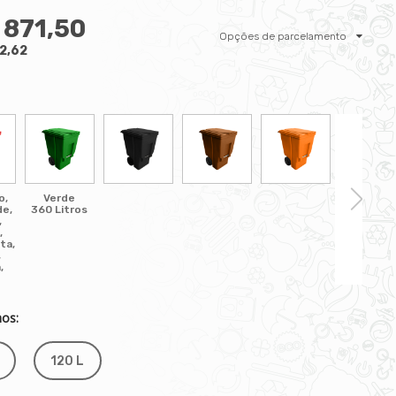
 871,50
Opções de parcelamento
2,62
o,
Verde
de,
360 Litros
,
,
ta,
,
,
os:
120 L