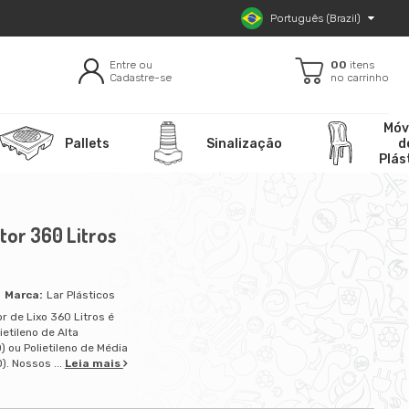
Português (Brazil)
Entre ou
00
itens
Cadastre-se
no carrinho
Móv
Pallets
Sinalização
d
Plás
tor 360 Litros
Lar Plásticos
r de Lixo 360 Litros é
ietileno de Alta
 ou Polietileno de Média
. Nossos ...
Leia mais