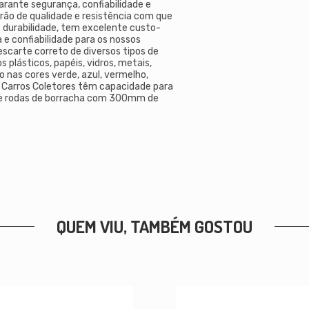
garante segurança, confiabilidade e
drão de qualidade e resistência com que
e durabilidade, tem excelente custo-
 e confiabilidade para os nossos
escarte correto de diversos tipos de
 plásticos, papéis, vidros, metais,
do nas cores verde, azul, vermelho,
es Carros Coletores têm capacidade para
 de rodas de borracha com 300mm de
QUEM VIU, TAMBÉM GOSTOU