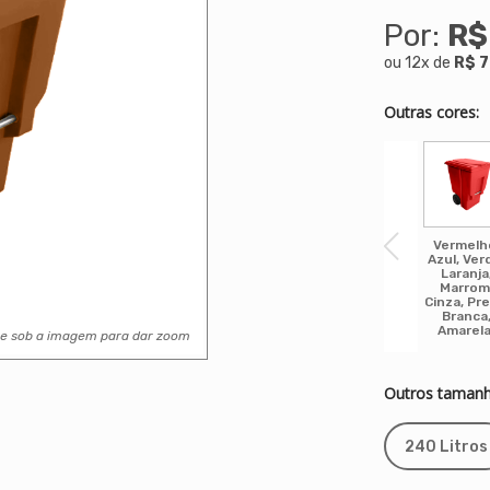
Por:
R$
ou
12
x
de
R$ 7
Outras cores:
Vermelh
Azul, Ver
Laranja
Marrom
Cinza, Pre
Branca
Amarela
se sob a imagem para dar zoom
Outros tamanh
240 Litros