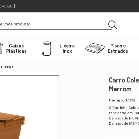
16-6868
|
Caixas
Lixeira
Pisos e
Plásticas
Inox
Estrados
 Litros
Carro Cole
Marrom
17318
O Carrinho Coleto
fabricado em Pol
Densidade (PEAD)
Densidade (PEMD)