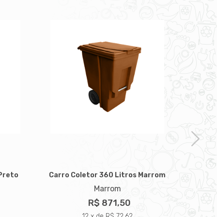
 Preto
Carro Coletor 360 Litros Marrom
Carro 
Marrom
R$ 871,50
12 x de R$ 72,62