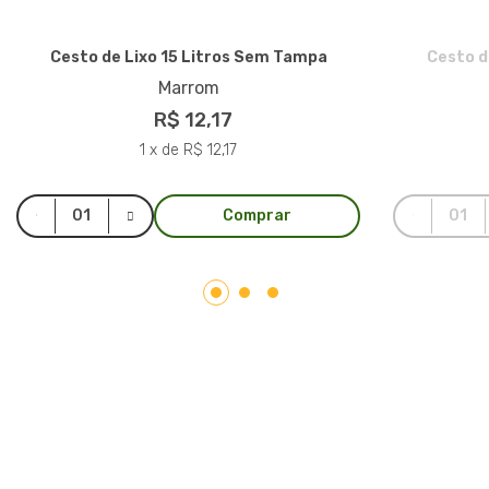
Cesto de Lixo 15 Litros Sem Tampa
Cesto d
Marrom
R$ 12,17
1 x de R$ 12,17
Comprar
LAR PLÁSTICOS