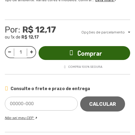
tipo de ambiente. Várias cores e modelos. Confira!...
Leia mais
Por:
R$ 12,17
Opções de parcelamento
ou
1
x
de
R$ 12,17
Comprar
COMPRA 100% SEGURA
Consulte o frete e prazo de entrega
CALCULAR
Não sei meu CEP