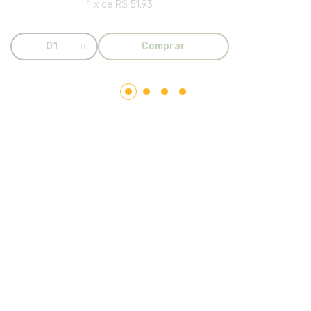
1 x de R$ 51,93
Comprar
LAR PLÁSTICOS
Atuando no mercado do plástico há 10 anos, somos uma
Plataforma de Transformação Sustentável. Nosso processo
industrial verticalizado, vai desde a captação de resíduos
plásticos até a concepção do produto final. Nosso portfólio
atende aos mais diversos segmentos, tais como: indústrias,
comércios, condomínios, hotéis, hospitais e itens para uso e
consumo.