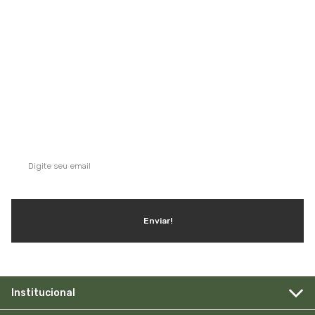
Saiba mais
QUE TAL SE INSCREVER NA NOSSA
NEWSLETTER?
Ganhe dicas, inspirações e conteúdo exclusivo!
Enviar!
Institucional