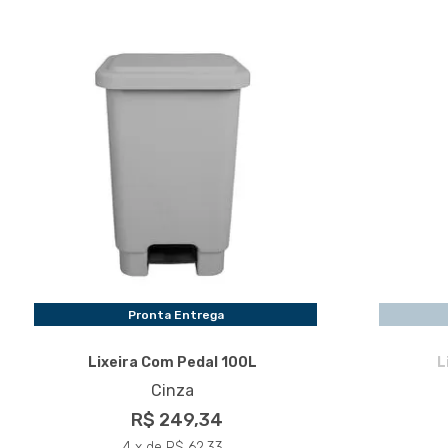
Pronta Entrega
Lixeira Com Pedal 100L
L
Cinza
R$ 249,34
4 x de R$ 62,33