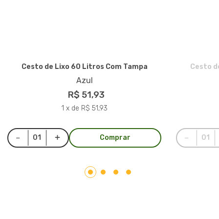
Cesto de Lixo 60 Litros Com Tampa
Cesto d
Azul
R$ 51,93
1 x de R$ 51,93
Comprar