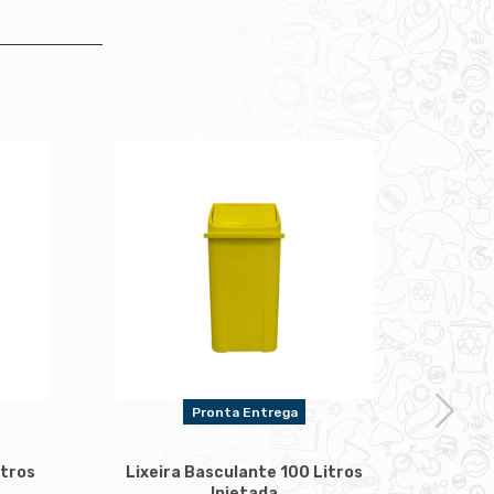
Pronta Entrega
itros
Lixeira Basculante 100 Litros
Lixe
Injetada