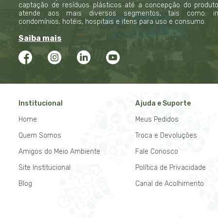
captação de resíduos plásticos até a concepção do produto f
atende aos mais diversos segmentos, tais como: indú
condomínios, hotéis, hospitais e itens para uso e consumo.
Saiba mais
Institucional
Ajuda e Suporte
Home
Meus Pedidos
Quem Somos
Troca e Devoluções
Amigos do Meio Ambiente
Fale Conosco
Site Institucional
Política de Privacidade
Blog
Canal de Acolhimento