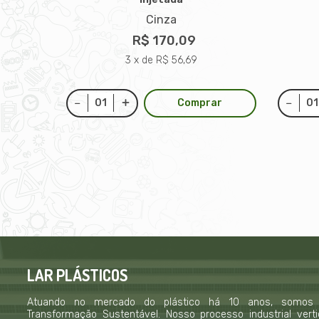
itros
Cinza
R$ 170,09
3 x de R$ 56,69
Comprar
LAR PLÁSTICOS
Atuando no mercado do plástico há 10 anos, somos
Transformação Sustentável. Nosso processo industrial verti