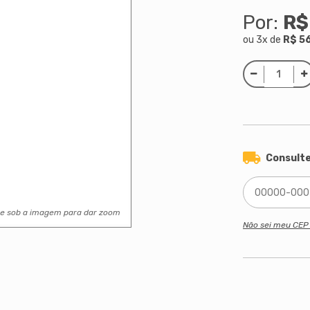
Por:
R$
ou
3
x
de
R$ 5
Consulte
se sob a imagem para dar zoom
Não sei meu CE