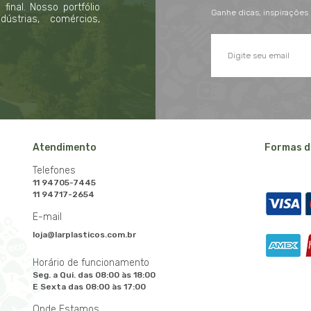
inal. Nosso portfólio
Ganhe dicas, inspirações
strias, comércios,
Atendimento
Formas d
Telefones
11 94705-7445
11 94717-2654
E-mail
loja@larplasticos.com.br
Horário de funcionamento
Seg. a Qui. das 08:00 às 18:00
E Sexta das 08:00 às 17:00
Onde Estamos