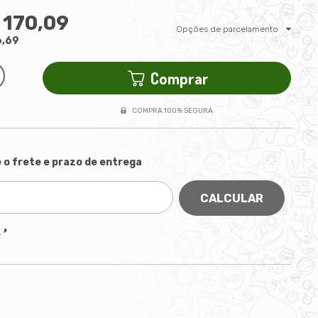
 170,09
Opções de parcelamento
6,69
Comprar
COMPRA 100% SEGURA
 o frete e prazo de entrega
CALCULAR
P