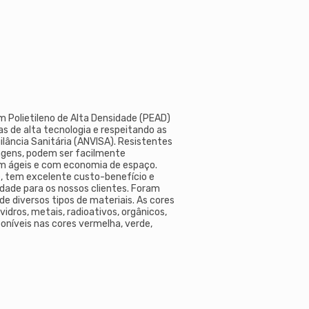
em Polietileno de Alta Densidade (PEAD)
s de alta tecnologia e respeitando as
ilância Sanitária (ANVISA). Resistentes
vagens, podem ser facilmente
 ágeis e com economia de espaço.
de, tem excelente custo-benefício e
idade para os nossos clientes. Foram
de diversos tipos de materiais. As cores
vidros, metais, radioativos, orgânicos,
sponíveis nas cores vermelha, verde,