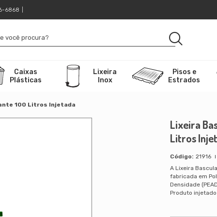
16-6868
|
Caixas
Lixeira
Pisos e
Plásticas
Inox
Estrados
ante 100 Litros Injetada
Lixeira Ba
Litros Inj
21916
A Lixeira Bascula
fabricada em Pol
Densidade (PEAD)
Produto injetado