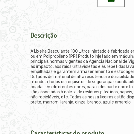
Descrição
A Lixeira Basculante 100 Litros Injetado é fabricada 
ou em Polipropileno (PP) Produto injetado em máquina
principais normas vigentes da Agência Nacional de Vig
ao impacto, aos raios ultravioletas e às repetidas la
empilhadas e garantem armazenamento e estocagem
Dotadas de material de alta resistência e durabilida
atende a todos os requisitos de segurança e confiabil
criadas em diferentes cores, para o descarte correto 
são associadas à coleta de resíduos plásticos, papéis, 
não recicláveis, etc. Todas as nossa lixeiras estão di
preto, marrom, laranja, cinza, branco, azul e amarelo.
Características do produto