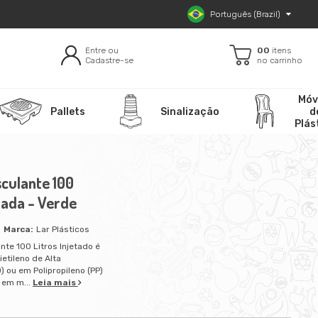
Português (Brazil)
Entre ou
00
itens
Cadastre-se
no carrinho
Móv
Pallets
Sinalização
d
Plás
sculante 100
etada - Verde
Lar Plásticos
nte 100 Litros Injetado é
ietileno de Alta
 ou em Polipropileno (PP)
 em m...
Leia mais