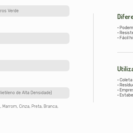
tros Verde
Difer
• Podem
• Resist
• Fácil 
Utili
• Coleta
• Resídu
• Empre
lietileno de Alta Densidade)
• Estabe
, Marrom, Cinza, Preta, Branca,