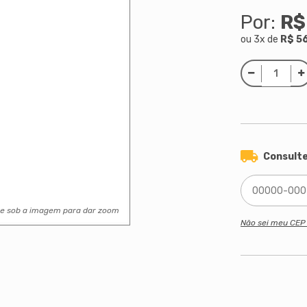
Por:
R$
ou
3
x
de
R$ 5
Consulte
se sob a imagem para dar zoom
Não sei meu CE