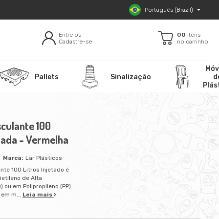
Português (Brazil)
Entre ou
00
itens
Cadastre-se
no carrinho
Móv
Pallets
Sinalização
d
Plás
sculante 100
etada - Vermelha
Lar Plásticos
nte 100 Litros Injetado é
ietileno de Alta
 ou em Polipropileno (PP)
 em m...
Leia mais