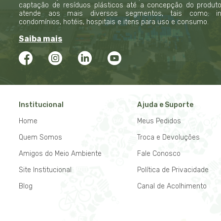
captação de resíduos plásticos até a concepção do produto f
atende aos mais diversos segmentos, tais como: indú
condomínios, hotéis, hospitais e itens para uso e consumo.
Saiba mais
Institucional
Ajuda e Suporte
Home
Meus Pedidos
Quem Somos
Troca e Devoluções
Amigos do Meio Ambiente
Fale Conosco
Site Institucional
Política de Privacidade
Blog
Canal de Acolhimento