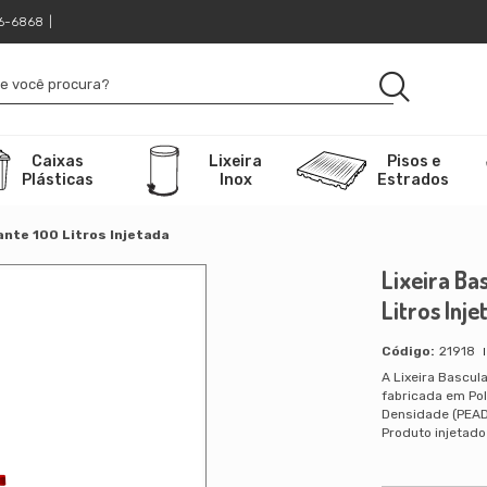
16-6868
|
Caixas
Lixeira
Pisos e
Plásticas
Inox
Estrados
ante 100 Litros Injetada
Lixeira Ba
Litros Inj
21918
A Lixeira Bascula
fabricada em Pol
Densidade (PEAD)
Produto injetado