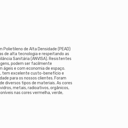
em Polietileno de Alta Densidade (PEAD)
s de alta tecnologia e respeitando as
ilância Sanitária (ANVISA). Resistentes
vagens, podem ser facilmente
 ágeis e com economia de espaço.
de, tem excelente custo-benefício e
idade para os nossos clientes. Foram
de diversos tipos de materiais. As cores
vidros, metais, radioativos, orgânicos,
sponíveis nas cores vermelha, verde,