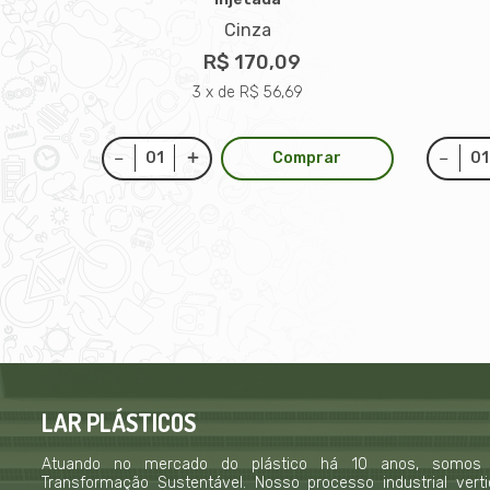
itros
Cinza
R$ 170,09
3 x de R$ 56,69
Comprar
LAR PLÁSTICOS
Atuando no mercado do plástico há 10 anos, somos
Transformação Sustentável. Nosso processo industrial verti