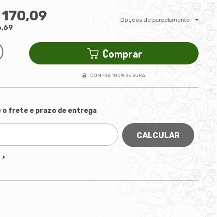
 170,09
Opções de parcelamento
6,69
Comprar
COMPRA 100% SEGURA
 o frete e prazo de entrega
CALCULAR
P