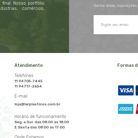
inal. Nosso portfólio
Ganhe dicas, inspirações
strias, comércios,
Atendimento
Formas d
Telefones
11 94705-7445
11 94717-2654
E-mail
loja@larplasticos.com.br
Horário de funcionamento
Seg. a Qui. das 08:00 às 18:00
E Sexta das 08:00 às 17:00
Onde Estamos