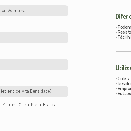
itros Vermelha
Difer
• Podem
• Resist
• Fácil 
Utili
• Coleta
• Resídu
• Empre
lietileno de Alta Densidade)
• Estabe
, Marrom, Cinza, Preta, Branca,