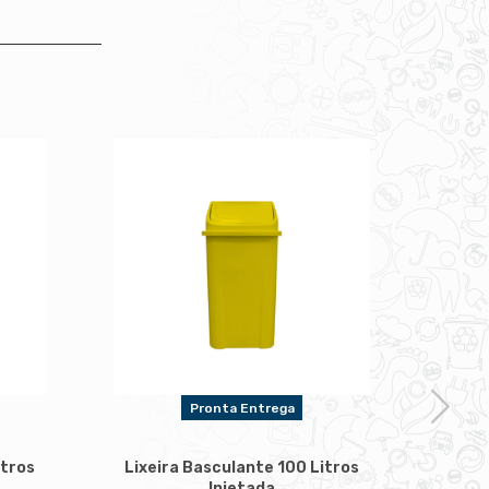
Pronta Entrega
itros
Lixeira Basculante 100 Litros
Lixe
Injetada