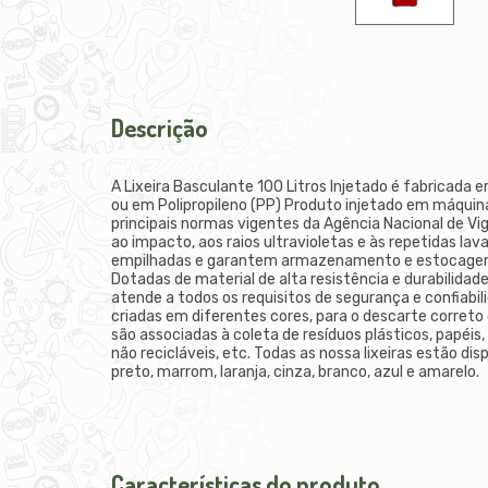
Descrição
A Lixeira Basculante 100 Litros Injetado é fabricada 
ou em Polipropileno (PP) Produto injetado em máquina
principais normas vigentes da Agência Nacional de Vig
ao impacto, aos raios ultravioletas e às repetidas la
empilhadas e garantem armazenamento e estocagem
Dotadas de material de alta resistência e durabilida
atende a todos os requisitos de segurança e confiabil
criadas em diferentes cores, para o descarte correto 
são associadas à coleta de resíduos plásticos, papéis, 
não recicláveis, etc. Todas as nossa lixeiras estão di
preto, marrom, laranja, cinza, branco, azul e amarelo.
Características do produto