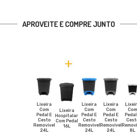
APROVEITE E COMPRE JUNTO
+
Lixeira
Lixeira
Lixeira
Lixei
Com
Com
Com
Co
Lixeira
Pedal E
Pedal E
Pedal E
Pedal
Hospitalar
Cesto
Cesto
Cesto
Cest
Com Pedal
Removivel
Removivel
Removivel
Removi
16L
24L
24L
24L
8L