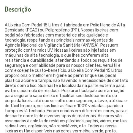
Descrição
A Lixeira Com Pedal 15 Litros é fabricada em Polietileno de Alta
Densidade (PEAD) ou Polipropileno (PP). Nossas lixeiras com
pedal são fabricadas com material de alta qualidade e
tecnologia, respeitando as principais normas vigentes da
Agência Nacional de Vigilância Sanitária (ANVISA). Possuem
proteção contra raios UV. Nossas lixeiras são injetadas em
máquinas de alta tecnologia, o que lhes conferem alta
resistência e durabilidade, atendendo a todos os requisitos de
segurança e confiabilidade para os nossos clientes. Versátil e
com excelente custo-benefício, a Lixeira Com Pedal 15 Litros
proporciona o melhor em higiene ao permitir que seu pedal
plástico acione a tampa, não havendo a necessidade de contato
direto com o lixo. Sua haste é localizada na parte externa para
evitar o acúmulo de resíduos. Possui articulação com armação
para segurar o saco de lixo e facilitar seu deslocamento do
corpo da lixeira até que se solte com segurança. Leve, atóxica e
de fácil limpeza, nossas lixeiras ficam 100% vedadas quando a
tampa está fechada. Foram criadas em diferentes cores, para o
descarte correto de diversos tipos de materiais. As cores são
associadas à coleta de resíduos plásticos, papéis, vidros, metais,
radioativos, orgânicos, não recicláveis, etc. Todas as nossa
lixeiras estão disponíveis nas cores vermelha, verde, preto,