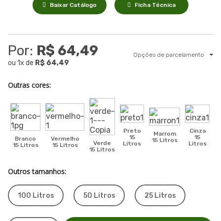
Baixar Catálogo
Ficha Técnica
Por:
R$ 64,49
Opções de parcelamento
ou
1
x
de
R$ 64,49
Outras cores:
Preto
Cinza
Marrom
15
15
Branco
Vermelho
15 Litros
Verde
Litros
Litros
L
15 Litros
15 Litros
15 Litros
Outros tamanhos:
100 Litros
50 Litros
25 Litros