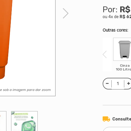
Por:
R$
ou
4
x
de
R$ 6
Outras cores:
Cinza
100 Litr
se sob a imagem para dar zoom
Consulte