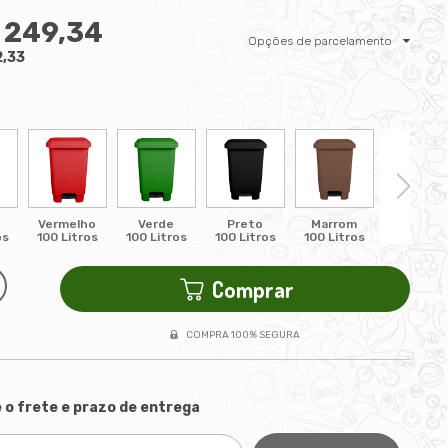
 249,34
Opções de parcelamento
2,33
Vermelho
Verde
Preto
Marrom
Branco
os
100 Litros
100 Litros
100 Litros
100 Litros
100 Litro
Comprar
COMPRA 100% SEGURA
 o frete e prazo de entrega