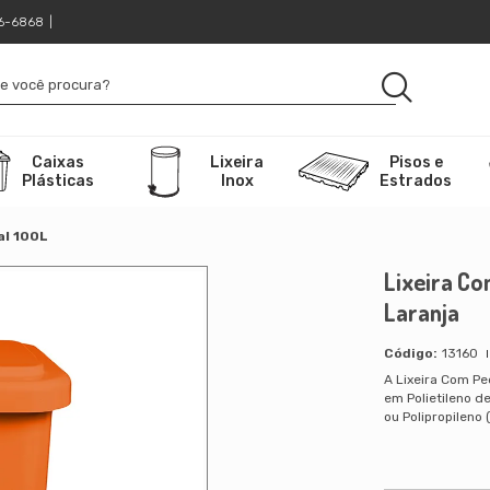
16-6868
|
Caixas
Lixeira
Pisos e
Plásticas
Inox
Estrados
al 100L
Lixeira Co
Laranja
13160
A Lixeira Com Pe
em Polietileno d
ou Polipropileno (