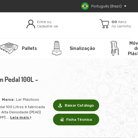
Português (Brazil)
Entre ou
00
itens
Cadastre-se
no carrinho
Móv
Pallets
Sinalização
d
Plás
m Pedal 100L -
Lar Plásticos
Baixar Catálogo
dal 100 Litros é fabricada
e Alta Densidade (PEAD)
PP)....
Leia mais
Ficha Técnica