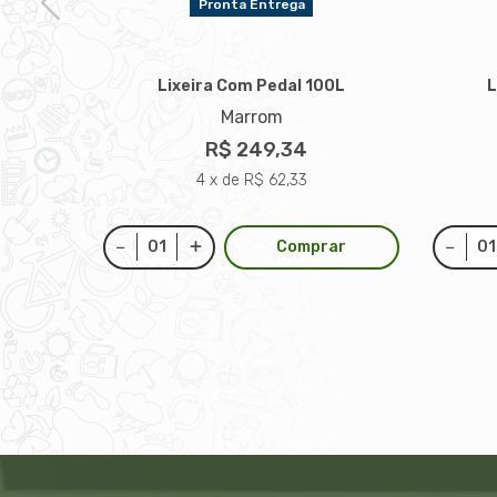
Pronta Entrega
Lixeira Com Pedal 100L
L
Marrom
0L
R$ 249,34
4 x de R$ 62,33
Comprar