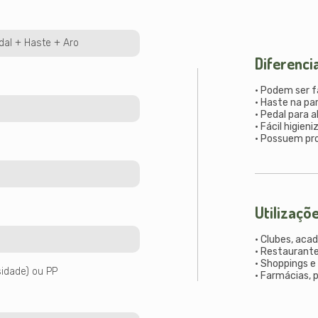
edal + Haste + Aro
Diferenci
• Podem ser 
• Haste na par
• Pedal para a
• Fácil higie
• Possuem pro
Utilizaçõ
• Clubes, aca
• Restaurante
• Shoppings e
sidade) ou PP
• Farmácias, 