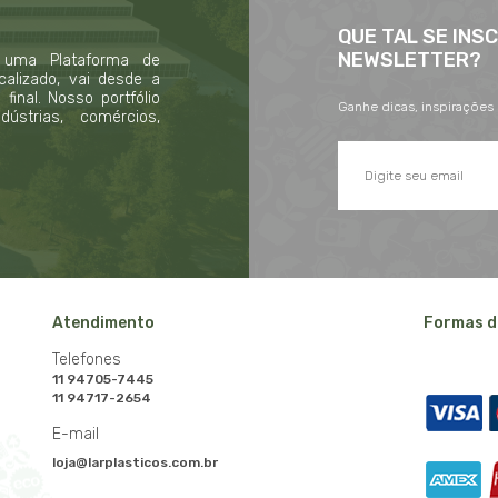
QUE TAL SE INS
NEWSLETTER?
 uma Plataforma de
calizado, vai desde a
inal. Nosso portfólio
Ganhe dicas, inspirações
strias, comércios,
Atendimento
Formas d
Telefones
11 94705-7445
11 94717-2654
E-mail
loja@larplasticos.com.br