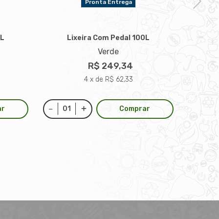
Pronta Entrega
0L
Lixeira Com Pedal 100L
L
Verde
R$ 249,34
4 x de R$ 62,33
ar
Comprar