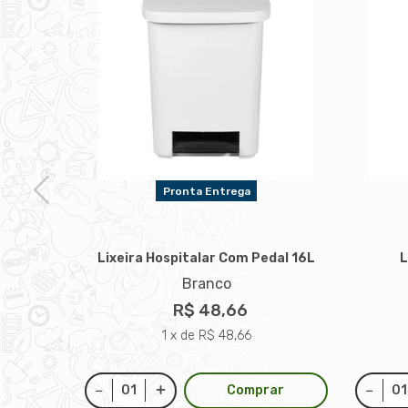
Pronta Entrega
Lixeira Hospitalar Com Pedal 16L
L
Branco
0L
R$ 48,66
1 x de R$ 48,66
Comprar