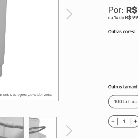
Por:
R$
ou
1
x
de
R$ 99
Outras cores:
Outros tamanh
se sob a imagem para dar zoom
100 Litros