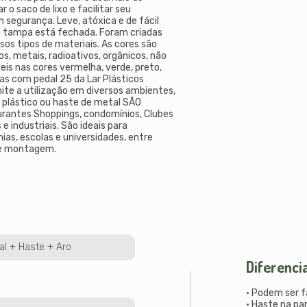
o saco de lixo e facilitar seu
 segurança. Leve, atóxica e de fácil
a tampa está fechada. Foram criadas
sos tipos de materiais. As cores são
os, metais, radioativos, orgânicos, não
veis nas cores vermelha, verde, preto,
iras com pedal 25 da Lar Plásticos
ite a utilização em diversos ambientes,
e plástico ou haste de metal SÃO
rantes Shoppings, condomínios, Clubes
 industriais. São ideais para
ias, escolas e universidades, entre
de montagem.
dal + Haste + Aro
Diferenci
• Podem ser 
• Haste na par