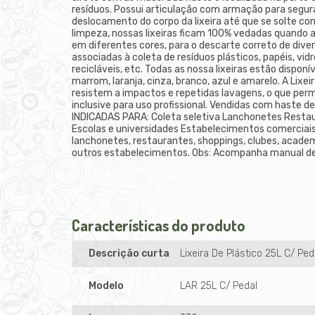
resíduos. Possui articulação com armação para segurar 
deslocamento do corpo da lixeira até que se solte com
limpeza, nossas lixeiras ficam 100% vedadas quando 
em diferentes cores, para o descarte correto de diver
associadas à coleta de resíduos plásticos, papéis, vidr
recicláveis, etc. Todas as nossa lixeiras estão disponí
marrom, laranja, cinza, branco, azul e amarelo. A Lixe
resistem a impactos e repetidas lavagens, o que perm
inclusive para uso profissional. Vendidas com haste d
INDICADAS PARA: Coleta seletiva Lanchonetes Restau
Escolas e universidades Estabelecimentos comerciais e
lanchonetes, restaurantes, shoppings, clubes, academ
outros estabelecimentos. Obs: Acompanha manual 
Características do produto
Descrição curta
Lixeira De Plástico 25L C/ Pe
Modelo
LAR 25L C/ Pedal