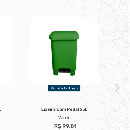
Pronta Entrega
L
Lixeira Com Pedal 25L
L
Verde
R$ 99,81