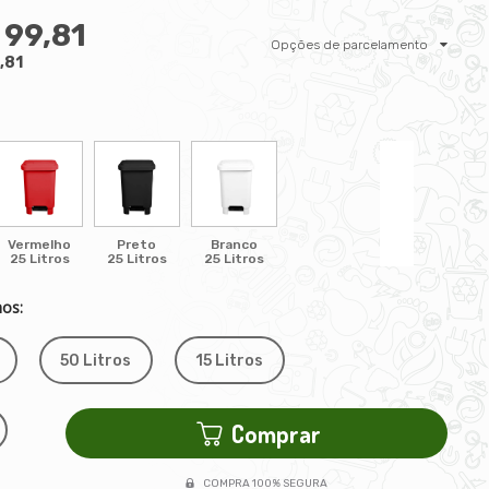
 99,81
Opções de parcelamento
,81
Vermelho
Preto
Branco
25 Litros
25 Litros
25 Litros
os:
50 Litros
15 Litros
Comprar
COMPRA 100% SEGURA