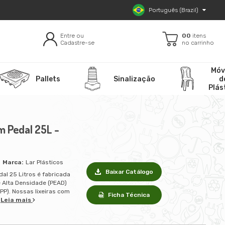
Português (Brazil)
Entre ou
00
itens
Cadastre-se
no carrinho
Móv
Pallets
Sinalização
d
Plás
m Pedal 25L -
Lar Plásticos
Baixar Catálogo
dal 25 Litros é fabricada
e Alta Densidade (PEAD)
(PP). Nossas lixeiras com
Ficha Técnica
.
Leia mais