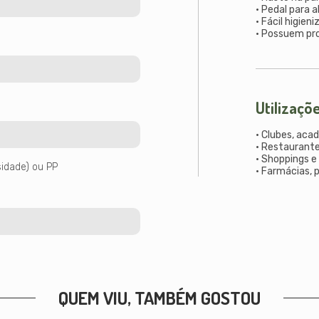
• Pedal para a
• Fácil higie
• Possuem pro
Utilizaçõ
• Clubes, aca
• Restaurante
• Shoppings e
sidade) ou PP
• Farmácias, 
QUEM VIU, TAMBÉM GOSTOU