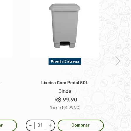
Pronta Entrega
L
Lixeira Com Pedal 50L
L
Cinza
R$ 99,90
1 x de R$ 99,90
ar
Comprar