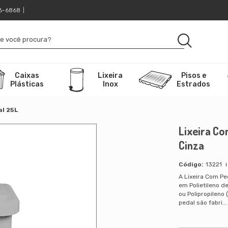
16-6868
|
Caixas
Lixeira
Pisos e
Plásticas
Inox
Estrados
al 25L
Lixeira Co
Cinza
13221
A Lixeira Com Pe
em Polietileno d
ou Polipropileno 
pedal são fabri..