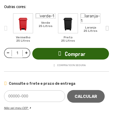
Outras cores:
Verde
25 Litros
Laranja
25 Litros
Vermelho
Preto
Ci
25 Litros
25 Litros
25 L
Comprar
COMPRA 100% SEGURA
Consulte o frete e prazo de entrega
CALCULAR
Não sei meu CEP