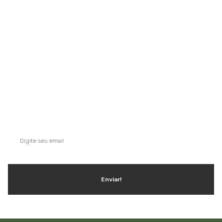
comércios, condomínios, hotéis, hospitais e itens para uso e
consumo.
Saiba mais
QUE TAL SE INSCREVER NA NOSSA
NEWSLETTER?
Ganhe dicas, inspirações e conteúdo exclusivo!
Enviar!