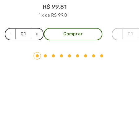
R$ 99,81
1 x de R$ 99,81
Comprar
LAR PLÁSTICOS
Atuando no mercado do plástico há 10 anos, somos uma
Plataforma de Transformação Sustentável. Nosso processo
industrial verticalizado, vai desde a captação de resíduos
plásticos até a concepção do produto final. Nosso portfólio
atende aos mais diversos segmentos, tais como: indústrias,