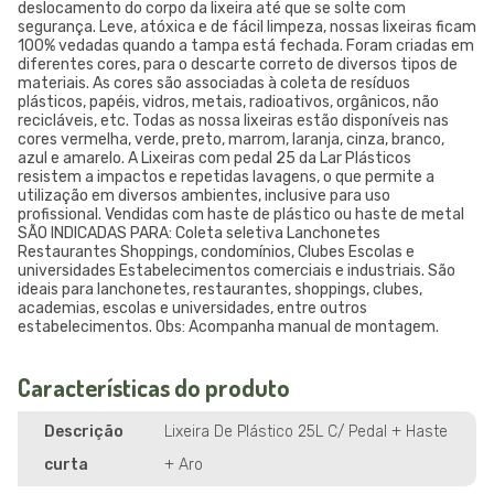
deslocamento do corpo da lixeira até que se solte com
segurança. Leve, atóxica e de fácil limpeza, nossas lixeiras ficam
100% vedadas quando a tampa está fechada. Foram criadas em
diferentes cores, para o descarte correto de diversos tipos de
materiais. As cores são associadas à coleta de resíduos
plásticos, papéis, vidros, metais, radioativos, orgânicos, não
recicláveis, etc. Todas as nossa lixeiras estão disponíveis nas
cores vermelha, verde, preto, marrom, laranja, cinza, branco,
azul e amarelo. A Lixeiras com pedal 25 da Lar Plásticos
resistem a impactos e repetidas lavagens, o que permite a
utilização em diversos ambientes, inclusive para uso
profissional. Vendidas com haste de plástico ou haste de metal
SÃO INDICADAS PARA: Coleta seletiva Lanchonetes
Restaurantes Shoppings, condomínios, Clubes Escolas e
universidades Estabelecimentos comerciais e industriais. São
ideais para lanchonetes, restaurantes, shoppings, clubes,
academias, escolas e universidades, entre outros
estabelecimentos. Obs: Acompanha manual de montagem.
Características do produto
Descrição
Lixeira De Plástico 25L C/ Pedal + Haste
curta
+ Aro