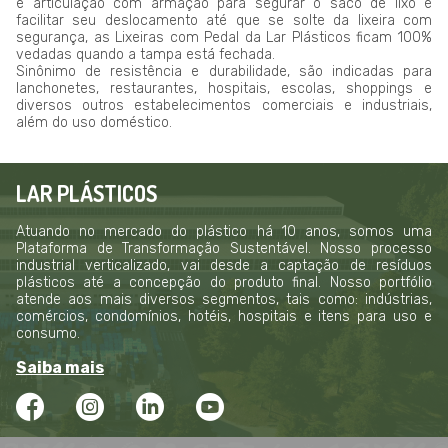
e articulação com armação para segurar o saco de lixo e
facilitar seu deslocamento até que se solte da lixeira com
segurança, as Lixeiras com Pedal da Lar Plásticos ficam 100%
vedadas quando a tampa está fechada.
Sinônimo de resistência e durabilidade, são indicadas para
lanchonetes, restaurantes, hospitais, escolas, shoppings e
diversos outros estabelecimentos comerciais e industriais,
além do uso doméstico.
LAR PLÁSTICOS
Atuando no mercado do plástico há 10 anos, somos uma
Plataforma de Transformação Sustentável. Nosso processo
industrial verticalizado, vai desde a captação de resíduos
plásticos até a concepção do produto final. Nosso portfólio
atende aos mais diversos segmentos, tais como: indústrias,
comércios, condomínios, hotéis, hospitais e itens para uso e
consumo.
Saiba mais